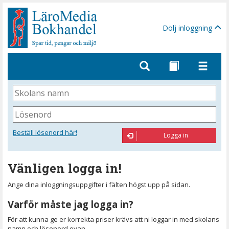
Gå
till
sidinnehåll
Dölj inloggning
Skolans
namn
Lösenord
Beställ lösenord här!
Logga in
Vänligen logga in!
Ange dina inloggningsuppgifter i fälten högst upp på sidan.
Varför måste jag logga in?
För att kunna ge er korrekta priser krävs att ni loggar in med skolans
namn och lösenord ovan.