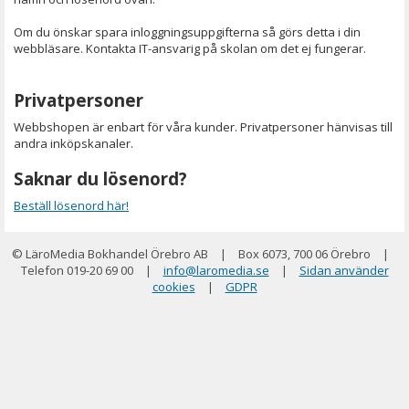
Om du önskar spara inloggningsuppgifterna så görs detta i din
webbläsare. Kontakta IT-ansvarig på skolan om det ej fungerar.
Privatpersoner
Webbshopen är enbart för våra kunder. Privatpersoner hänvisas till
andra inköpskanaler.
Saknar du lösenord?
Beställ lösenord här!
© LäroMedia Bokhandel Örebro AB
|
Box 6073, 700 06 Örebro
|
Telefon 019-20 69 00
|
info@laromedia.se
|
Sidan använder
cookies
|
GDPR