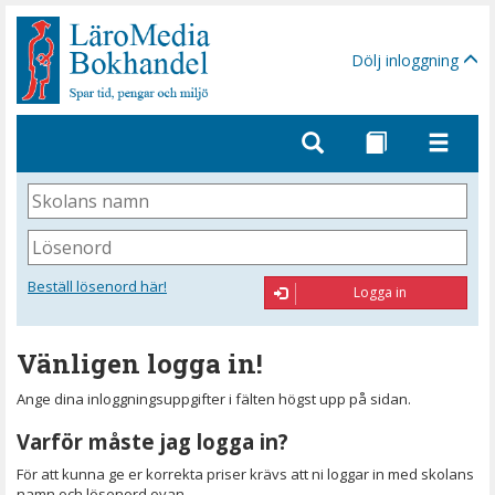
Gå
till
sidinnehåll
Dölj inloggning
Skolans
namn
Lösenord
Beställ lösenord här!
Logga in
Vänligen logga in!
Ange dina inloggningsuppgifter i fälten högst upp på sidan.
Varför måste jag logga in?
För att kunna ge er korrekta priser krävs att ni loggar in med skolans
namn och lösenord ovan.