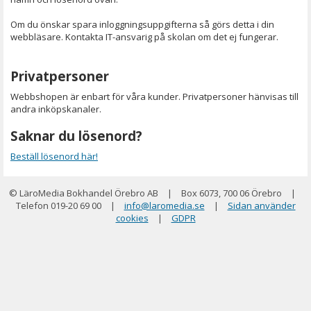
Om du önskar spara inloggningsuppgifterna så görs detta i din
webbläsare. Kontakta IT-ansvarig på skolan om det ej fungerar.
Privatpersoner
Webbshopen är enbart för våra kunder. Privatpersoner hänvisas till
andra inköpskanaler.
Saknar du lösenord?
Beställ lösenord här!
© LäroMedia Bokhandel Örebro AB
|
Box 6073, 700 06 Örebro
|
Telefon 019-20 69 00
|
info@laromedia.se
|
Sidan använder
cookies
|
GDPR