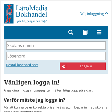
Gå
till
sidinnehåll
Dölj inloggning
Skolans
namn
Lösenord
Beställ lösenord här!
Logga in
Vänligen logga in!
Ange dina inloggningsuppgifter i fälten högst upp på sidan.
Varför måste jag logga in?
För att kunna ge er korrekta priser krävs att ni loggar in med skolans
namn och lösenord ovan.