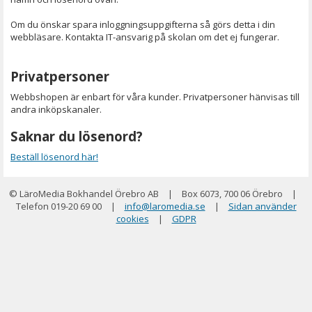
Om du önskar spara inloggningsuppgifterna så görs detta i din
webbläsare. Kontakta IT-ansvarig på skolan om det ej fungerar.
Privatpersoner
Webbshopen är enbart för våra kunder. Privatpersoner hänvisas till
andra inköpskanaler.
Saknar du lösenord?
Beställ lösenord här!
© LäroMedia Bokhandel Örebro AB
|
Box 6073, 700 06 Örebro
|
Telefon 019-20 69 00
|
info@laromedia.se
|
Sidan använder
cookies
|
GDPR