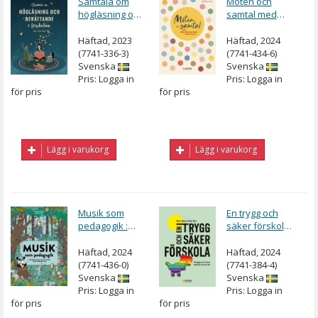
Samtala om
Möten och
högläsning och
samtal med
berättande i
vårdnadshavare
förskolan
i förskolan
Häftad, 2023
Häftad, 2024
(7741-336-3)
(7741-434-6)
Svenska
Svenska
Pris: Logga in
Pris: Logga in
för pris
för pris
Lägg i varukorg
Lägg i varukorg
Musik som
En trygg och
pedagogik :
säker förskola
Sånger och
: förebygga och
aktiviteter för
hantera
Häftad, 2024
Häftad, 2024
förskolan
konflikter, hot
(7741-436-0)
(7741-384-4)
och våld
Svenska
Svenska
Pris: Logga in
Pris: Logga in
för pris
för pris