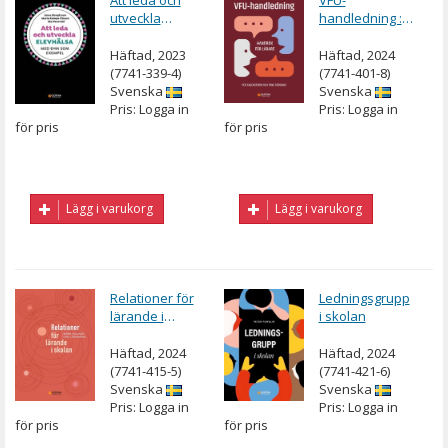
utveckla
handledning :
elevhälsa :
Handbok för
med EHM som
lärare
Häftad, 2023
Häftad, 2024
exempel
(7741-339-4)
(7741-401-8)
Svenska
Svenska
Pris: Logga in
Pris: Logga in
för pris
för pris
Lägg i varukorg
Lägg i varukorg
Relationer för
Ledningsgrupp
lärande i
i skolan
skolan
Häftad, 2024
Häftad, 2024
(7741-415-5)
(7741-421-6)
Svenska
Svenska
Pris: Logga in
Pris: Logga in
för pris
för pris