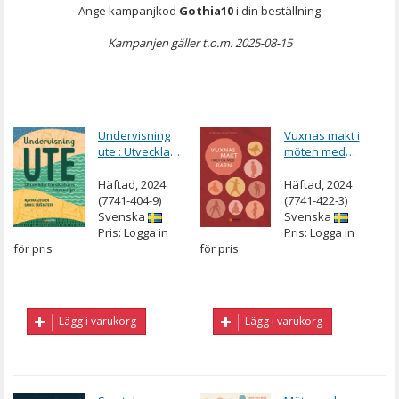
Ange kampanjkod
Gothia10
i din beställning
Kampanjen gäller t.o.m. 2025-08-15
Undervisning
Vuxnas makt i
ute : Utveckla
möten med
förskolans
barn
lärmiljö
Häftad, 2024
Häftad, 2024
(7741-404-9)
(7741-422-3)
Svenska
Svenska
Pris: Logga in
Pris: Logga in
för pris
för pris
Lägg i varukorg
Lägg i varukorg