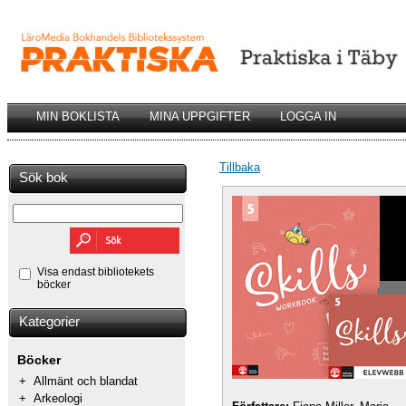
MIN BOKLISTA
MINA UPPGIFTER
LOGGA IN
Tillbaka
Sök bok
Visa endast bibliotekets
böcker
Kategorier
Böcker
+
Allmänt och blandat
+
Arkeologi