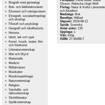
Författare:
Fiona Miller, Maria
+
Biografi med genealogi
Olsson, Rebecka Ungh Wolf
+
Bok- och biblioteksväsen
Förlag:
Natur & Kultur Läromede
och Akademi
+
Ekonomi och näringsväsen
Mediatyp:
Bok
+
Etnografi, socialantropologi
Bandtyp:
Häftad
och etnologi
Utgiven:
2019-08-12
+
Filosofi och psykologi
Språk:
Svenska
+
Geografi och lokalhistoria
Antal sidor:
135
Upplaga:
1
+
Historia
Vikt:
410g
+
Idrott, lek och spel
ISBN:
27-45489-7
+
Konst, musik, teater, film
och fotokonst
+
Litteraturvetenskap
+
Mat och Dryck
+
Matematik
+
Medicin
+
Militärväsen
+
Musikalier
+
Musikinspelningar
+
Naturvetenskap
+
Religion
+
Samhälls- och
rättsvetenskap
+
Skönlitteratur
+
Språkvetenskap