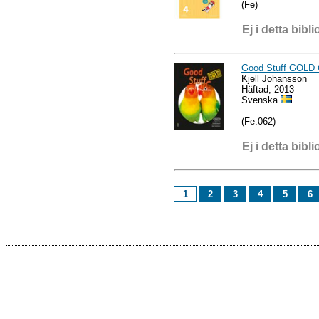
(Fe)
Ej i detta bibli
Good Stuff GOLD
Kjell Johansson
Häftad, 2013
Svenska
(Fe.062)
Ej i detta bibli
1
2
3
4
5
6