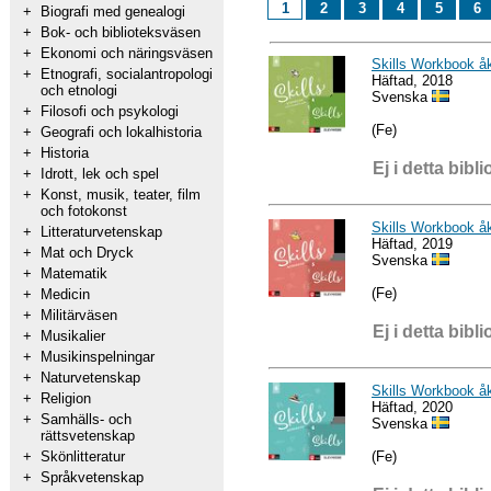
1
2
3
4
5
6
+
Biografi med genealogi
+
Bok- och biblioteksväsen
+
Ekonomi och näringsväsen
Skills Workbook åk
+
Etnografi, socialantropologi
Häftad, 2018
och etnologi
Svenska
+
Filosofi och psykologi
(Fe)
+
Geografi och lokalhistoria
+
Historia
Ej i detta bibli
+
Idrott, lek och spel
+
Konst, musik, teater, film
och fotokonst
Skills Workbook åk
+
Litteraturvetenskap
Häftad, 2019
+
Mat och Dryck
Svenska
+
Matematik
(Fe)
+
Medicin
+
Militärväsen
Ej i detta bibli
+
Musikalier
+
Musikinspelningar
+
Naturvetenskap
Skills Workbook åk
+
Religion
Häftad, 2020
+
Samhälls- och
Svenska
rättsvetenskap
(Fe)
+
Skönlitteratur
+
Språkvetenskap