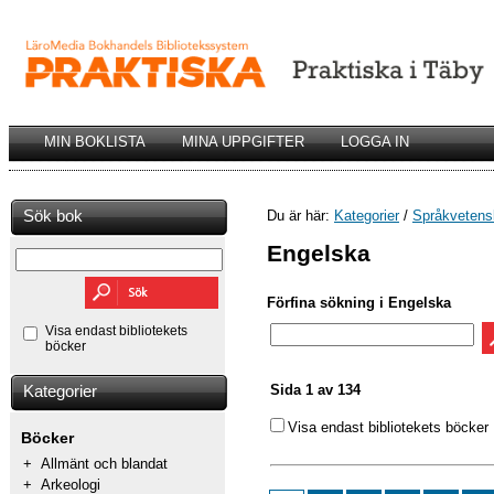
MIN BOKLISTA
MINA UPPGIFTER
LOGGA IN
Sök bok
Du är här:
Kategorier
/
Språkvetens
Engelska
Förfina sökning i Engelska
Visa endast bibliotekets
böcker
Sida 1 av 134
Kategorier
Visa endast bibliotekets böcker
Böcker
+
Allmänt och blandat
+
Arkeologi