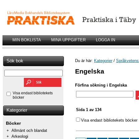
MIN BOKLISTA
MINA UPPGIFTER
LOGGA IN
Sök bok
Du är här:
Kategorier
/
Språkvetens
Engelska
Förfina sökning i Engelska
Visa endast bibliotekets
böcker
Sida 1 av 134
Kategorier
Visa endast bibliotekets böcker
Böcker
+
Allmänt och blandat
+
Arkeologi