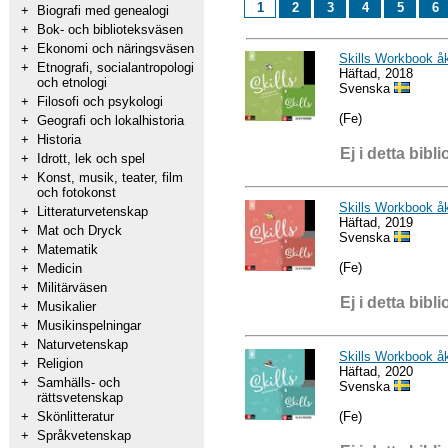
1
2
3
4
5
6
+
Biografi med genealogi
+
Bok- och biblioteksväsen
+
Ekonomi och näringsväsen
Skills Workbook åk
+
Etnografi, socialantropologi
Häftad, 2018
och etnologi
Svenska
+
Filosofi och psykologi
(Fe)
+
Geografi och lokalhistoria
+
Historia
Ej i detta bibli
+
Idrott, lek och spel
+
Konst, musik, teater, film
och fotokonst
Skills Workbook åk
+
Litteraturvetenskap
Häftad, 2019
+
Mat och Dryck
Svenska
+
Matematik
(Fe)
+
Medicin
+
Militärväsen
Ej i detta bibli
+
Musikalier
+
Musikinspelningar
+
Naturvetenskap
Skills Workbook åk
+
Religion
Häftad, 2020
+
Samhälls- och
Svenska
rättsvetenskap
(Fe)
+
Skönlitteratur
+
Språkvetenskap