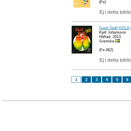
(Fe)
Ej i detta bibli
Good Stuff GOLD
Kjell Johansson
Häftad, 2013
Svenska
(Fe.062)
Ej i detta bibli
1
2
3
4
5
6