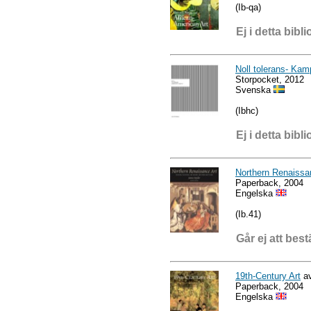
(Ib-qa)
Ej i detta bibli
Noll tolerans- Kamp
Storpocket, 2012
Svenska
(Ibhc)
Ej i detta bibli
Northern Renaissa
Paperback, 2004
Engelska
(Ib.41)
Går ej att best
19th-Century Art
av
Paperback, 2004
Engelska