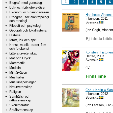
1
2
3
4
5
6
+
Biografi med genealogi
+
Bok- och biblioteksväsen
+
Ekonomi och näringsväsen
Han hette Vincent 
+
Etnografi, socialantropologi
Inbunden, 2011
och etnologi
Svenska
+
Filosofi och psykologi
(Ibz Gogh, Vincent
+
Geografi och lokalhistoria
+
Historia
Ej i detta bibli
+
Idrott, lek och spel
+
Konst, musik, teater, film
och fotokonst
Konsten i historien
+
Litteraturvetenskap
Häftad, 2007
+
Mat och Dryck
Svenska
+
Matematik
(Ib)
+
Medicin
+
Militärväsen
Finns inne
+
Musikalier
+
Musikinspelningar
+
Naturvetenskap
Carl + Karin = San
+
Religion
Inbunden, 2012
+
Samhälls- och
Svenska
rättsvetenskap
(Ibz Larsson, Carl)
+
Skönlitteratur
+
Språkvetenskap