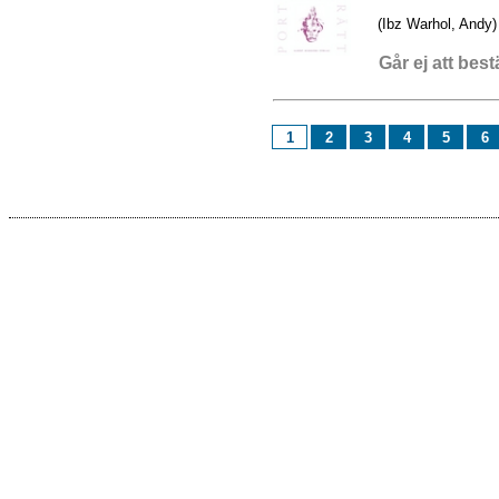
(Ibz Warhol, Andy)
Går ej att best
1
2
3
4
5
6