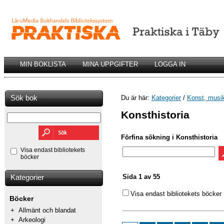
MIN BOKLISTA
MINA UPPGIFTER
LOGGA IN
Sök bok
Du är här:
Kategorier
/
Konst, musik
Konsthistoria
Förfina sökning i Konsthistoria
Visa endast bibliotekets
böcker
Sida 1 av 55
Kategorier
Visa endast bibliotekets böcker
Böcker
+
Allmänt och blandat
+
Arkeologi