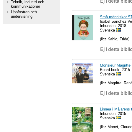
Ej i detta bibli
+
Teknik, industri och
kommunikationer
+
Uppfostran och
undervisning
Små människor S
Isabel Sanchez V
Inbunden, 2018
Svenska
(Ibz Kahlo, Frida)
Ej i detta bibli
Monsieur Magritte 
Board book, 2015
Svenska
(Ibz Magritte, Ren
Ej i detta bibli
Linnea i Målarens 
Inbunden, 2015
Svenska
(Ibz Monet, Claude