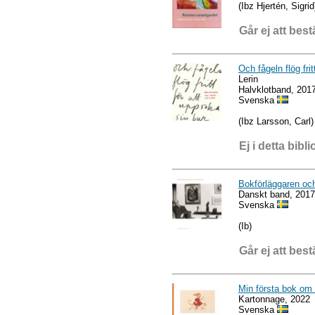
(Ibz Hjertén, Sigrid
Går ej att best
Och fågeln flög fri
Lerin
Halvklotband, 201
Svenska
(Ibz Larsson, Carl)
Ej i detta bibli
Bokförläggaren oc
Danskt band, 2017
Svenska
(Ib)
Går ej att best
Min första bok om 
Kartonnage, 2022
Svenska