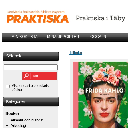
MIN BOKLISTA
MINA UPPGIFTER
LOGGA IN
Tillbaka
Sök bok
Visa endast bibliotekets
böcker
Kategorier
Böcker
+
Allmänt och blandat
+
Arkeologi