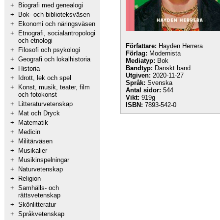
+
Biografi med genealogi
+
Bok- och biblioteksväsen
+
Ekonomi och näringsväsen
+
Etnografi, socialantropologi
och etnologi
Författare:
Hayden Herrera
+
Filosofi och psykologi
Förlag:
Modernista
+
Geografi och lokalhistoria
Mediatyp:
Bok
Bandtyp:
Danskt band
+
Historia
Utgiven:
2020-11-27
+
Idrott, lek och spel
Språk:
Svenska
+
Konst, musik, teater, film
Antal sidor:
544
och fotokonst
Vikt:
919g
+
Litteraturvetenskap
ISBN:
7893-542-0
+
Mat och Dryck
+
Matematik
+
Medicin
+
Militärväsen
+
Musikalier
+
Musikinspelningar
+
Naturvetenskap
+
Religion
+
Samhälls- och
rättsvetenskap
+
Skönlitteratur
+
Språkvetenskap