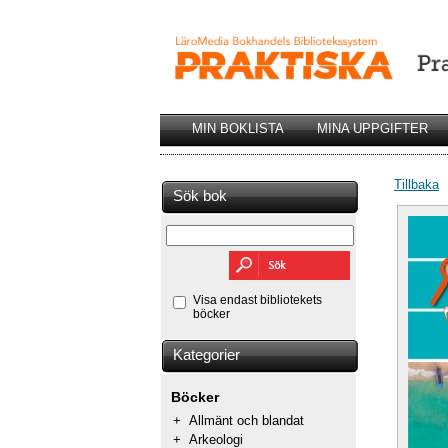
MIN BOKLISTA
MINA UPPGIFTER
Tillbaka
Sök bok
Visa endast bibliotekets
böcker
Kategorier
Böcker
+
Allmänt och blandat
+
Arkeologi