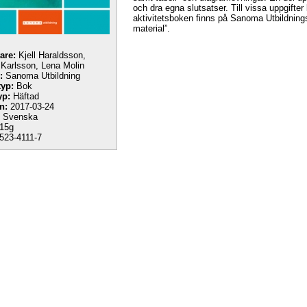
och dra egna slutsatser. Till vissa uppgifter
aktivitetsboken finns på Sanoma Utbildning
material”.
tare:
Kjell Haraldsson,
Karlsson, Lena Molin
:
Sanoma Utbildning
yp:
Bok
yp:
Häftad
n:
2017-03-24
Svenska
15g
523-4111-7