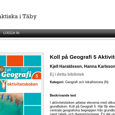
LOGGA IN
Koll på Geografi 5 Aktivi
Kjell Haraldsson, Hanna Karlsson
Ej i detta bibliotek
Kategori:
Geografi och lokalhistoria (N)
Beskrivande text
I aktivitetsboken arbetar eleverna med olik
grundboken, Koll på Geografi 5. Här får ele
centrala geografiska begreppen från grundbo
samt tabell- och diagramövningar. En del upp