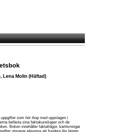
tetsbok
, Lena Molin (Häftad)
a uppgifter som hör ihop med uppslagen i
verna befästa sina faktakunskaper och de
ken. Boken innehåller faktafrågor, kartövningar
gifter utmanar eleverna att fundera lite längre