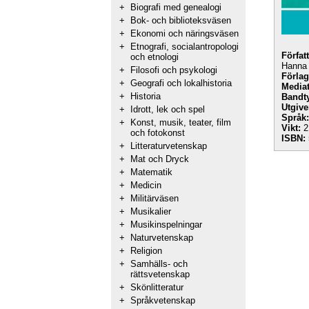
+
Biografi med genealogi
+
Bok- och biblioteksväsen
+
Ekonomi och näringsväsen
+
Etnografi, socialantropologi
Förfat
och etnologi
Hanna 
+
Filosofi och psykologi
Förlag
+
Geografi och lokalhistoria
Mediat
+
Historia
Bandt
Utgive
+
Idrott, lek och spel
Språk:
+
Konst, musik, teater, film
Vikt:
2
och fotokonst
ISBN:
+
Litteraturvetenskap
+
Mat och Dryck
+
Matematik
+
Medicin
+
Militärväsen
+
Musikalier
+
Musikinspelningar
+
Naturvetenskap
+
Religion
+
Samhälls- och
rättsvetenskap
+
Skönlitteratur
+
Språkvetenskap