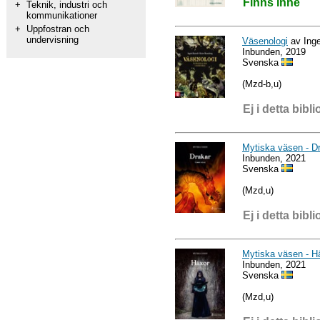
Finns inne
+
Teknik, industri och
kommunikationer
+
Uppfostran och
undervisning
Väsenologi
av Inge
Inbunden, 2019
Svenska
(Mzd-b,u)
Ej i detta bibli
Mytiska väsen - D
Inbunden, 2021
Svenska
(Mzd,u)
Ej i detta bibli
Mytiska väsen - H
Inbunden, 2021
Svenska
(Mzd,u)