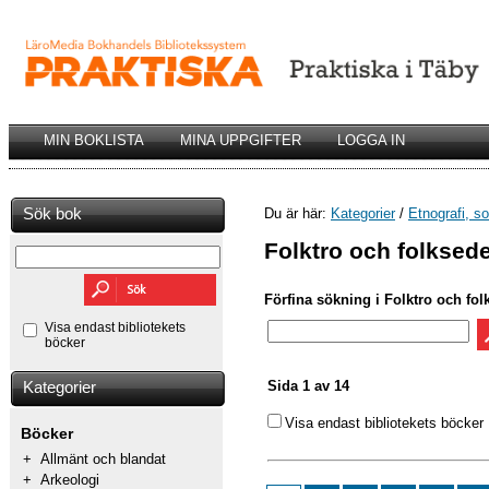
MIN BOKLISTA
MINA UPPGIFTER
LOGGA IN
Sök bok
Du är här:
Kategorier
/
Etnografi, so
Folktro och folksed
Förfina sökning i Folktro och fol
Visa endast bibliotekets
böcker
Sida 1 av 14
Kategorier
Visa endast bibliotekets böcker
Böcker
+
Allmänt och blandat
+
Arkeologi