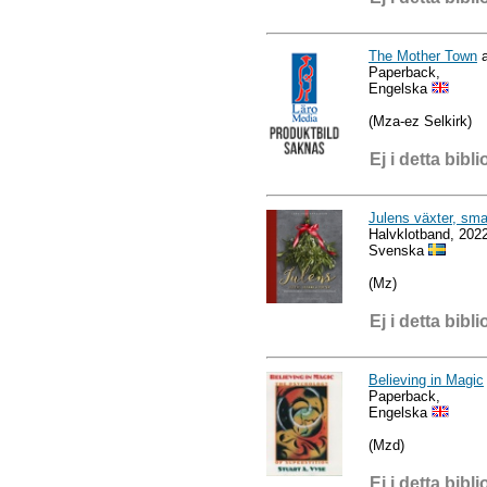
The Mother Town
a
Paperback,
Engelska
(Mza-ez Selkirk)
Ej i detta bibli
Julens växter, sma
Halvklotband, 202
Svenska
(Mz)
Ej i detta bibli
Believing in Magic
Paperback,
Engelska
(Mzd)
Ej i detta bibli