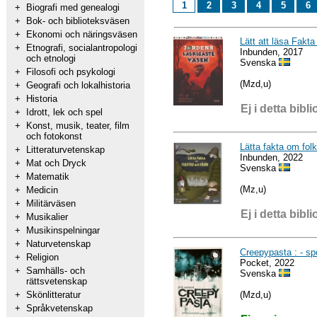
1
2
3
4
5
6
+
Biografi med genealogi
+
Bok- och biblioteksväsen
+
Ekonomi och näringsväsen
Lätt att läsa Fakt
+
Etnografi, socialantropologi
Inbunden, 2017
och etnologi
Svenska
+
Filosofi och psykologi
(Mzd,u)
+
Geografi och lokalhistoria
+
Historia
Ej i detta bibli
+
Idrott, lek och spel
+
Konst, musik, teater, film
och fotokonst
Lätta fakta om fol
+
Litteraturvetenskap
Inbunden, 2022
+
Mat och Dryck
Svenska
+
Matematik
(Mz,u)
+
Medicin
+
Militärväsen
Ej i detta bibli
+
Musikalier
+
Musikinspelningar
+
Naturvetenskap
Creepypasta : - spö
+
Religion
Pocket, 2022
+
Samhälls- och
Svenska
rättsvetenskap
(Mzd,u)
+
Skönlitteratur
+
Språkvetenskap