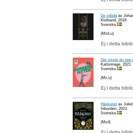
De odöda
av Johan
Klotband, 2018
Svenska
(Mzd,u)
Ej i detta bibli
Det visste du int
Kartonnage, 2021
Svenska
(Mz,u)
Ej i detta bibli
Häxkonst
av Juliet
Inbunden, 2021
Svenska
(Mzd)
Ej i detta bibli