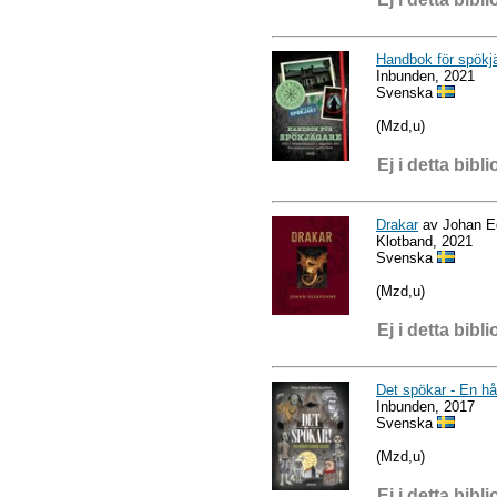
Handbok för spökj
Inbunden, 2021
Svenska
(Mzd,u)
Ej i detta bibli
Drakar
av Johan E
Klotband, 2021
Svenska
(Mzd,u)
Ej i detta bibli
Det spökar - En hå
Inbunden, 2017
Svenska
(Mzd,u)
Ej i detta bibli