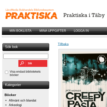
MIN BOKLISTA
MINA UPPGIFTER
LOGGA IN
Tillbaka
Sök bok
Visa endast bibliotekets
böcker
Kategorier
Böcker
+
Allmänt och blandat
+
Arkeologi