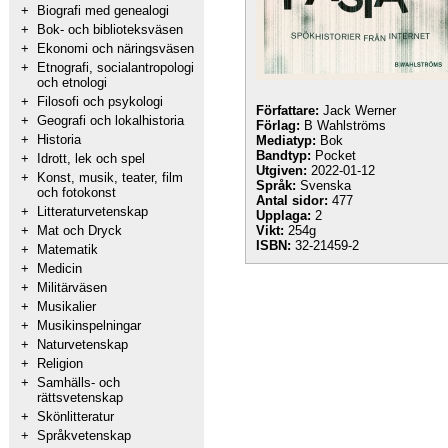
+
Biografi med genealogi
+
Bok- och biblioteksväsen
+
Ekonomi och näringsväsen
+
Etnografi, socialantropologi
och etnologi
+
Filosofi och psykologi
Författare:
Jack Werner
+
Geografi och lokalhistoria
Förlag:
B Wahlströms
+
Historia
Mediatyp:
Bok
Bandtyp:
Pocket
+
Idrott, lek och spel
Utgiven:
2022-01-12
+
Konst, musik, teater, film
Språk:
Svenska
och fotokonst
Antal sidor:
477
+
Litteraturvetenskap
Upplaga:
2
+
Mat och Dryck
Vikt:
254g
ISBN:
32-21459-2
+
Matematik
+
Medicin
+
Militärväsen
+
Musikalier
+
Musikinspelningar
+
Naturvetenskap
+
Religion
+
Samhälls- och
rättsvetenskap
+
Skönlitteratur
+
Språkvetenskap