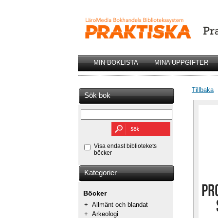
MIN BOKLISTA
MINA UPPGIFTER
Tillbaka
Sök bok
Visa endast bibliotekets
böcker
Kategorier
Böcker
+
Allmänt och blandat
+
Arkeologi