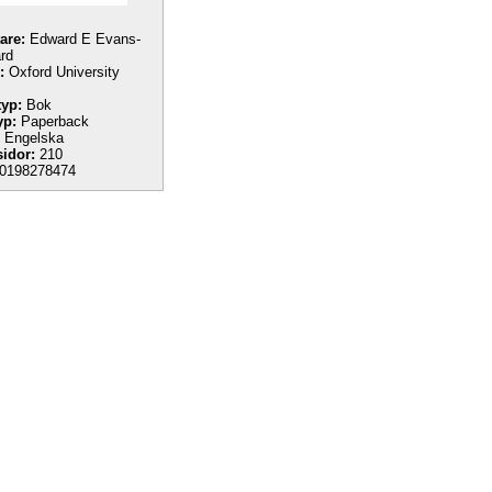
tare:
Edward E Evans-
ard
:
Oxford University
yp:
Bok
yp:
Paperback
Engelska
sidor:
210
0198278474