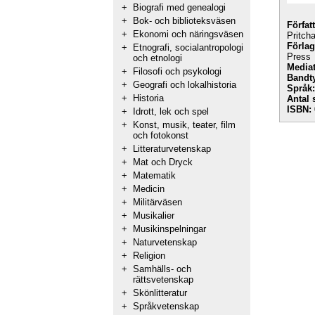
+
Biografi med genealogi
+
Bok- och biblioteksväsen
Förfat
+
Ekonomi och näringsväsen
Pritch
Förlag
+
Etnografi, socialantropologi
Press
och etnologi
Mediat
+
Filosofi och psykologi
Bandt
+
Geografi och lokalhistoria
Språk:
+
Historia
Antal 
ISBN:
+
Idrott, lek och spel
+
Konst, musik, teater, film
och fotokonst
+
Litteraturvetenskap
+
Mat och Dryck
+
Matematik
+
Medicin
+
Militärväsen
+
Musikalier
+
Musikinspelningar
+
Naturvetenskap
+
Religion
+
Samhälls- och
rättsvetenskap
+
Skönlitteratur
+
Språkvetenskap