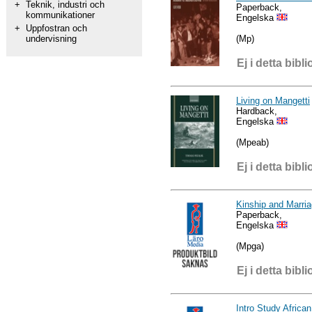
+
Teknik, industri och
Paperback,
kommunikationer
Engelska
+
Uppfostran och
(Mp)
undervisning
Ej i detta bibli
Living on Mangetti
Hardback,
Engelska
(Mpeab)
Ej i detta bibli
Kinship and Marri
Paperback,
Engelska
(Mpga)
Ej i detta bibli
Intro Study African