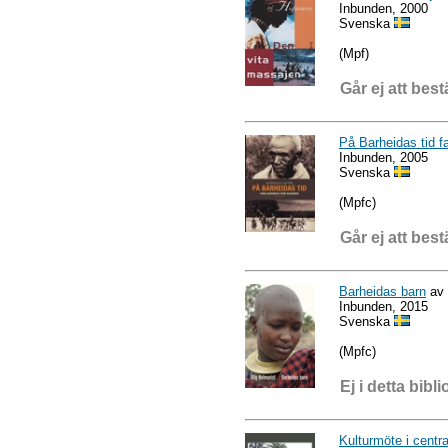
Inbunden, 2000
Svenska
(Mpf)
Går ej att best
På Barheidas tid f
Inbunden, 2005
Svenska
(Mpfc)
Går ej att best
Barheidas barn
av 
Inbunden, 2015
Svenska
(Mpfc)
Ej i detta bibli
Kulturmöte i centr