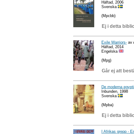
Häftad, 2006
Svenska
(Mpcbb)
Ej i detta bibli
Exile Warriors-
av 
Häftad, 2014
Engelska
(Mpg)
Går ej att best
De moderna egypti
Inbunden, 1998
Svenska
(Mpba)
Ej i detta bibli
I Afrikas grepp - E