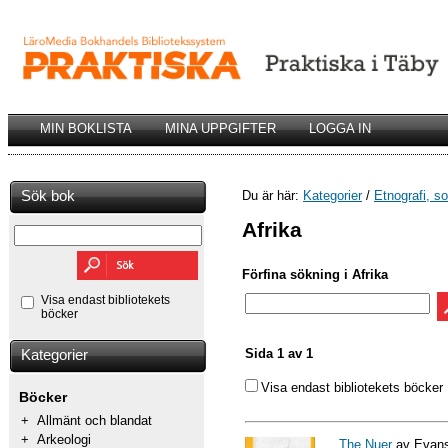
MIN BOKLISTA
MINA UPPGIFTER
LOGGA IN
Sök bok
Du är här:
Kategorier
/
Etnografi, so
Afrika
Förfina sökning i Afrika
Visa endast bibliotekets
böcker
Sida 1 av 1
Kategorier
Visa endast bibliotekets böcker
Böcker
+
Allmänt och blandat
+
Arkeologi
The Nuer
av Evans-