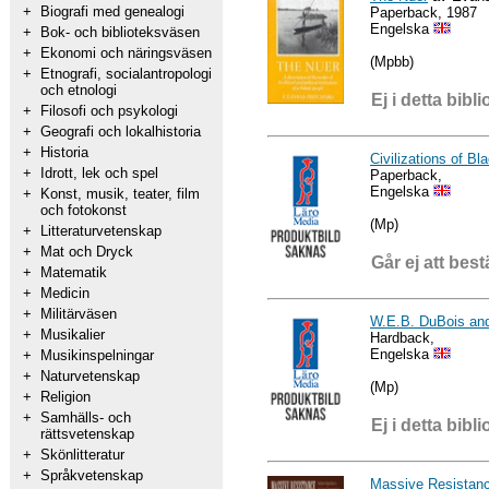
+
Biografi med genealogi
Paperback, 1987
Engelska
+
Bok- och biblioteksväsen
+
Ekonomi och näringsväsen
(Mpbb)
+
Etnografi, socialantropologi
och etnologi
Ej i detta bibli
+
Filosofi och psykologi
+
Geografi och lokalhistoria
+
Historia
Civilizations of Bl
+
Idrott, lek och spel
Paperback,
Engelska
+
Konst, musik, teater, film
och fotokonst
(Mp)
+
Litteraturvetenskap
+
Mat och Dryck
Går ej att best
+
Matematik
+
Medicin
+
Militärväsen
W.E.B. DuBois and
+
Musikalier
Hardback,
Engelska
+
Musikinspelningar
+
Naturvetenskap
(Mp)
+
Religion
+
Samhälls- och
Ej i detta bibli
rättsvetenskap
+
Skönlitteratur
+
Språkvetenskap
Massive Resistan