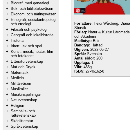
+
Biografi med genealogi
+
Bok- och biblioteksväsen
+
Ekonomi och näringsväsen
+
Etnografi, socialantropologi
Författare:
Heidi Wåxberg, Diana
och etnologi
Storvik
+
Filosofi och psykologi
Förlag:
Natur & Kultur Läromede
+
Geografi och lokalhistoria
och Akademi
+
Historia
Mediatyp:
Bok
Bandtyp:
Häftad
+
Idrott, lek och spel
Utgiven:
2022-05-27
+
Konst, musik, teater, film
Språk:
Svenska
och fotokonst
Antal sidor:
200
+
Litteraturvetenskap
Upplaga:
1
+
Mat och Dryck
Vikt:
433g
ISBN:
27-46162-8
+
Matematik
+
Medicin
+
Militärväsen
+
Musikalier
+
Musikinspelningar
+
Naturvetenskap
+
Religion
+
Samhälls- och
rättsvetenskap
+
Skönlitteratur
+
Språkvetenskap