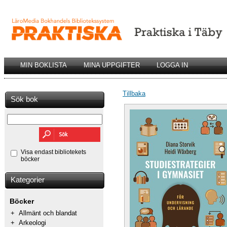
MIN BOKLISTA
MINA UPPGIFTER
LOGGA IN
Tillbaka
Sök bok
Visa endast bibliotekets
böcker
Kategorier
Böcker
+
Allmänt och blandat
+
Arkeologi