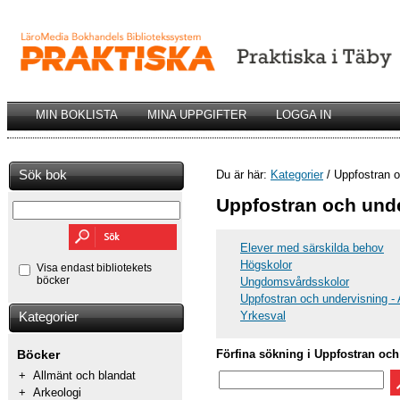
MIN BOKLISTA
MINA UPPGIFTER
LOGGA IN
Sök bok
Du är här:
Kategorier
/ Uppfostran o
Uppfostran och und
Elever med särskilda behov
Högskolor
Visa endast bibliotekets
böcker
Ungdomsvårdsskolor
Uppfostran och undervisning - 
Yrkesval
Kategorier
Förfina sökning i Uppfostran oc
Böcker
+
Allmänt och blandat
+
Arkeologi