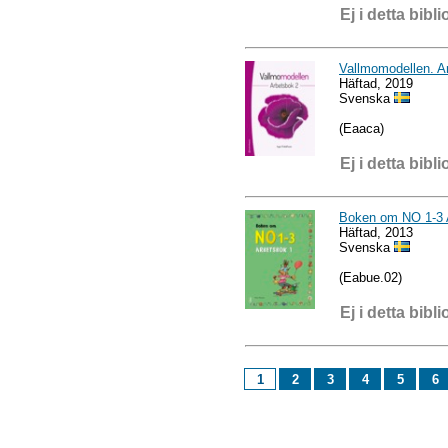
Ej i detta bibli
Vallmomodellen. A
Häftad, 2019
Svenska
(Eaaca)
Ej i detta bibli
Boken om NO 1-3 A
Häftad, 2013
Svenska
(Eabue.02)
Ej i detta bibli
1
2
3
4
5
6