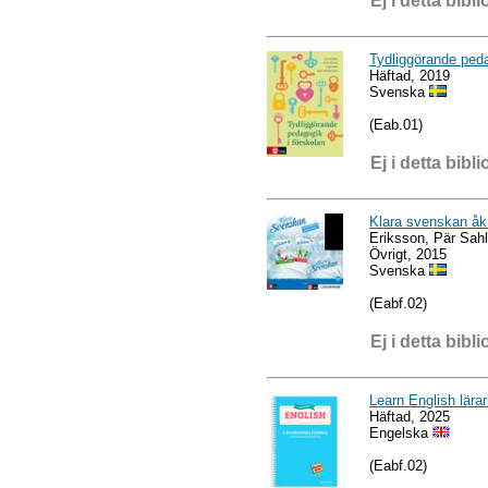
Ej i detta bibli
Tydliggörande peda
Häftad, 2019
Svenska
(Eab.01)
Ej i detta bibli
Klara svenskan åk
Eriksson, Pär Sahl
Övrigt, 2015
Svenska
(Eabf.02)
Ej i detta bibli
Learn English lära
Häftad, 2025
Engelska
(Eabf.02)