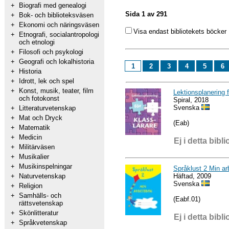
+
Biografi med genealogi
Sida 1 av 291
+
Bok- och biblioteksväsen
+
Ekonomi och näringsväsen
Visa endast bibliotekets böcker
+
Etnografi, socialantropologi
och etnologi
+
Filosofi och psykologi
+
Geografi och lokalhistoria
1
2
3
4
5
6
+
Historia
+
Idrott, lek och spel
+
Konst, musik, teater, film
Lektionsplanering f
och fotokonst
Spiral, 2018
Svenska
+
Litteraturvetenskap
+
Mat och Dryck
(Eab)
+
Matematik
+
Medicin
Ej i detta bibli
+
Militärväsen
+
Musikalier
+
Musikinspelningar
Språklust 2 Min a
Häftad, 2009
+
Naturvetenskap
Svenska
+
Religion
+
Samhälls- och
(Eabf.01)
rättsvetenskap
+
Skönlitteratur
Ej i detta bibli
+
Språkvetenskap