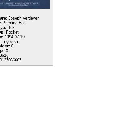
tare:
Joseph Verdeyen
:
Prentice Hall
yp:
Bok
yp:
Pocket
n:
1994-07-19
Engelska
sidor:
0
ga:
3
361g
0137066667