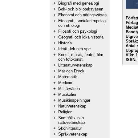
+
Biografi med genealogi
+
Bok- och biblioteksväsen
+
Ekonomi och näringsväsen
Förfat
+
Etnografi, socialantropologi
Förlag
och etnologi
Mediat
+
Filosofi och psykologi
Bandt
Utgive
+
Geografi och lokalhistoria
Språk:
+
Historia
Antal 
+
Idrott, lek och spel
Uppla
+
Konst, musik, teater, film
Vikt:
1
och fotokonst
ISBN:
+
Litteraturvetenskap
+
Mat och Dryck
+
Matematik
+
Medicin
+
Militärväsen
+
Musikalier
+
Musikinspelningar
+
Naturvetenskap
+
Religion
+
Samhälls- och
rättsvetenskap
+
Skönlitteratur
+
Språkvetenskap