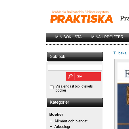
MIN BOKLISTA
MINA UPPGIFTER
Tillbaka
Sök bok
Visa endast bibliotekets
böcker
Kategorier
Böcker
+
Allmänt och blandat
+
Arkeologi