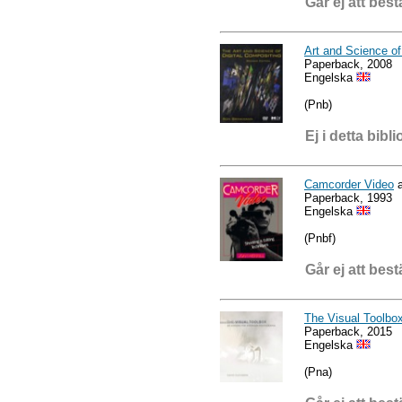
Går ej att best
Art and Science of
Paperback, 2008
Engelska
(Pnb)
Ej i detta bibli
Camcorder Video
a
Paperback, 1993
Engelska
(Pnbf)
Går ej att best
The Visual Toolbo
Paperback, 2015
Engelska
(Pna)