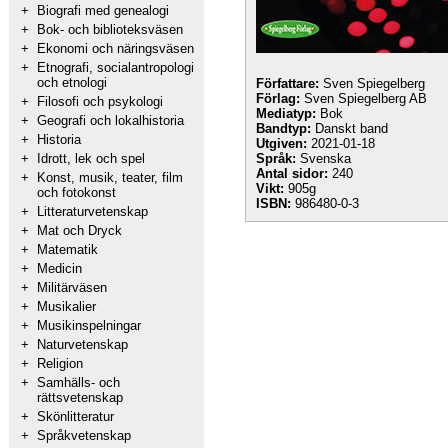
+
Biografi med genealogi
+
Bok- och biblioteksväsen
+
Ekonomi och näringsväsen
+
Etnografi, socialantropologi
och etnologi
Författare:
Sven Spiegelberg
Förlag:
Sven Spiegelberg AB
+
Filosofi och psykologi
Mediatyp:
Bok
+
Geografi och lokalhistoria
Bandtyp:
Danskt band
+
Historia
Utgiven:
2021-01-18
+
Idrott, lek och spel
Språk:
Svenska
Antal sidor:
240
+
Konst, musik, teater, film
Vikt:
905g
och fotokonst
ISBN:
986480-0-3
+
Litteraturvetenskap
+
Mat och Dryck
+
Matematik
+
Medicin
+
Militärväsen
+
Musikalier
+
Musikinspelningar
+
Naturvetenskap
+
Religion
+
Samhälls- och
rättsvetenskap
+
Skönlitteratur
+
Språkvetenskap