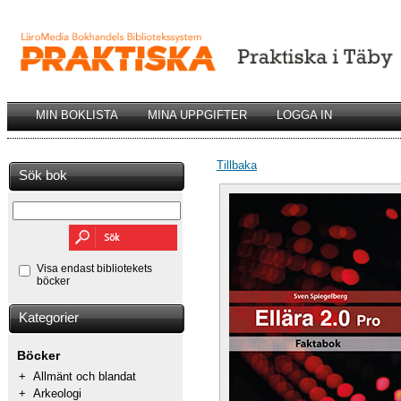
MIN BOKLISTA
MINA UPPGIFTER
LOGGA IN
Tillbaka
Sök bok
Visa endast bibliotekets
böcker
Kategorier
Böcker
+
Allmänt och blandat
+
Arkeologi