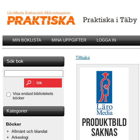
MIN BOKLISTA
MINA UPPGIFTER
LOGGA IN
Tillbaka
Sök bok
Visa endast bibliotekets
böcker
Kategorier
Böcker
+
Allmänt och blandat
+
Arkeologi