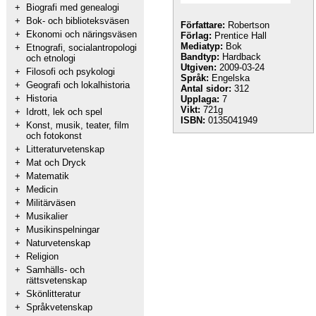
+
Biografi med genealogi
+
Bok- och biblioteksväsen
Författare:
Robertson
+
Ekonomi och näringsväsen
Förlag:
Prentice Hall
Mediatyp:
Bok
+
Etnografi, socialantropologi
Bandtyp:
Hardback
och etnologi
Utgiven:
2009-03-24
+
Filosofi och psykologi
Språk:
Engelska
+
Geografi och lokalhistoria
Antal sidor:
312
+
Historia
Upplaga:
7
Vikt:
721g
+
Idrott, lek och spel
ISBN:
0135041949
+
Konst, musik, teater, film
och fotokonst
+
Litteraturvetenskap
+
Mat och Dryck
+
Matematik
+
Medicin
+
Militärväsen
+
Musikalier
+
Musikinspelningar
+
Naturvetenskap
+
Religion
+
Samhälls- och
rättsvetenskap
+
Skönlitteratur
+
Språkvetenskap