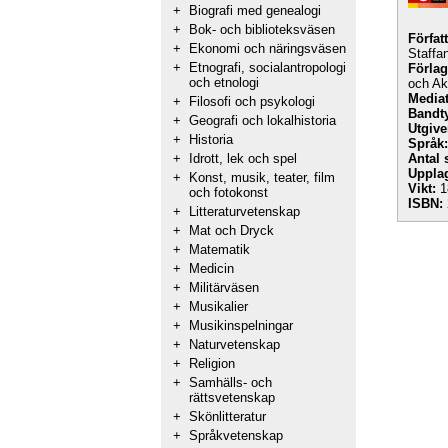
+
Biografi med genealogi
+
Bok- och biblioteksväsen
Förfat
+
Ekonomi och näringsväsen
Staffa
+
Etnografi, socialantropologi
Förlag
och etnologi
och A
Mediat
+
Filosofi och psykologi
Bandt
+
Geografi och lokalhistoria
Utgive
+
Historia
Språk:
+
Idrott, lek och spel
Antal 
Uppla
+
Konst, musik, teater, film
Vikt:
1
och fotokonst
ISBN:
+
Litteraturvetenskap
+
Mat och Dryck
+
Matematik
+
Medicin
+
Militärväsen
+
Musikalier
+
Musikinspelningar
+
Naturvetenskap
+
Religion
+
Samhälls- och
rättsvetenskap
+
Skönlitteratur
+
Språkvetenskap