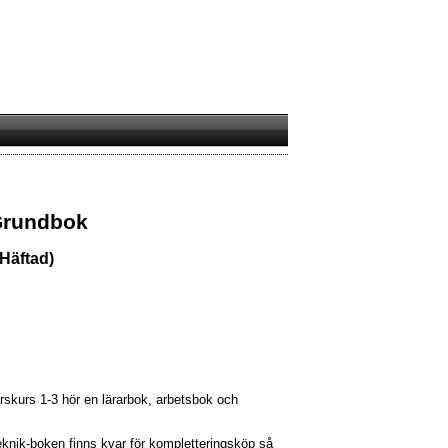
Grundbok
(Häftad)
rskurs 1-3 hör en lärarbok, arbetsbok och
nik-boken finns kvar för kompletteringsköp så