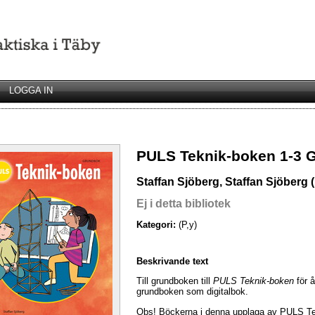
LOGGA IN
PULS Teknik-boken 1-3 
Staffan Sjöberg, Staffan Sjöberg 
Ej i detta bibliotek
Kategori:
(P,y)
Beskrivande text
Till grundboken till
PULS Teknik-boken
för å
grundboken som digitalbok.
Obs! Böckerna i denna upplaga av PULS Tek