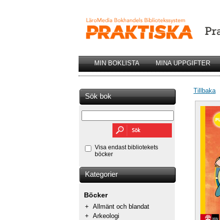
MIN BOKLISTA
MINA UPPGIFTER
Tillbaka
Sök bok
Visa endast bibliotekets
böcker
Kategorier
Böcker
+
Allmänt och blandat
+
Arkeologi