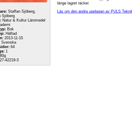
länge lagret räcker.
Läs om den andra upplagan av PULS Teknik
tare:
Staffan Sjöberg,
n Sjöberg
:
Natur & Kultur Läromedel
kademi
yp:
Bok
yp:
Häftad
n:
2013-11-15
Svenska
sidor:
64
ga:
1
80g
27-42219-3