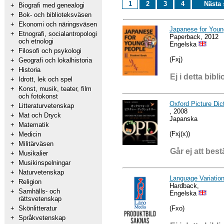
1
2
3
4
Nästa 
+
Biografi med genealogi
+
Bok- och biblioteksväsen
+
Ekonomi och näringsväsen
Japanese for Youn
+
Etnografi, socialantropologi
Paperback, 2012
och etnologi
Engelska
+
Filosofi och psykologi
(Fxj)
+
Geografi och lokalhistoria
+
Historia
Ej i detta bibli
+
Idrott, lek och spel
+
Konst, musik, teater, film
och fotokonst
Oxford Picture Dic
+
Litteraturvetenskap
, 2008
+
Mat och Dryck
Japanska
+
Matematik
(Fxj(x))
+
Medicin
+
Militärväsen
Går ej att best
+
Musikalier
+
Musikinspelningar
+
Naturvetenskap
Language Variation
+
Religion
Hardback,
+
Samhälls- och
Engelska
rättsvetenskap
(Fxo)
+
Skönlitteratur
+
Språkvetenskap