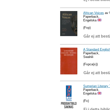
African Voices
av 
Paperback,
Engelska
(Fxp)
Går ej att best
A Standard English
Paperback,
Swahili
(Fxpca(x))
Går ej att best
Sumerian Literary
Paperback,
Engelska
(Fx)
Ej i detta bibli