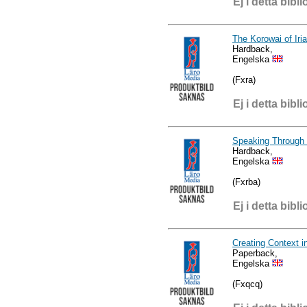
Ej i detta bibli
The Korowai of Iri
Hardback,
Engelska
(Fxra)
Ej i detta bibli
Speaking Through 
Hardback,
Engelska
(Fxrba)
Ej i detta bibli
Creating Context i
Paperback,
Engelska
(Fxqcq)