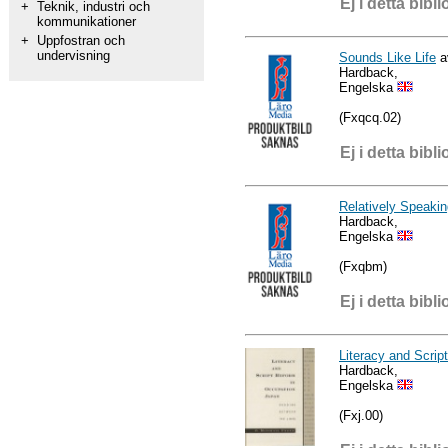
Ej i detta bibli
+
Teknik, industri och
kommunikationer
+
Uppfostran och
undervisning
Sounds Like Life
a
Hardback,
Engelska
(Fxqcq.02)
Ej i detta bibli
Relatively Speakin
Hardback,
Engelska
(Fxqbm)
Ej i detta bibli
Literacy and Scrip
Hardback,
Engelska
(Fxj.00)