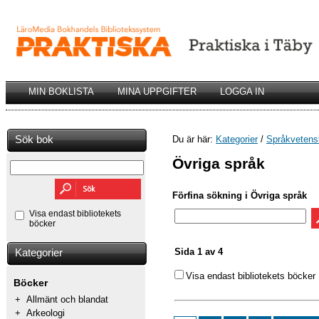
MIN BOKLISTA
MINA UPPGIFTER
LOGGA IN
Sök bok
Du är här:
Kategorier
/
Språkvetens
Övriga språk
Förfina sökning i Övriga språk
Visa endast bibliotekets
böcker
Sida 1 av 4
Kategorier
Visa endast bibliotekets böcker
Böcker
+
Allmänt och blandat
+
Arkeologi