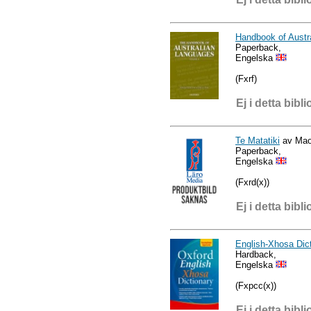
Handbook of Austr
Paperback,
Engelska
(Fxrf)
Ej i detta bibli
Te Matatiki
av Mao
Paperback,
Engelska
(Fxrd(x))
Ej i detta bibli
English-Xhosa Dic
Hardback,
Engelska
(Fxpcc(x))
Ej i detta bibli