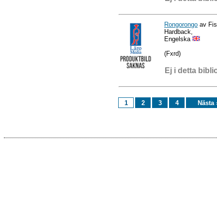
Rongorongo
av Fis
Hardback,
Engelska
(Fxrd)
Ej i detta bibli
1
2
3
4
Nästa 