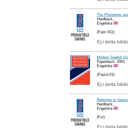
The Phonology an
Hardback,
Engelska
(Fxpc.011)
Ej i detta bibli
Modern Swahili G
Paperback, 2001
Engelska
(Fxpca.01)
Ej i detta bibli
Referring to Space
Hardback,
Engelska
(Fxr)
Ej i detta bibli