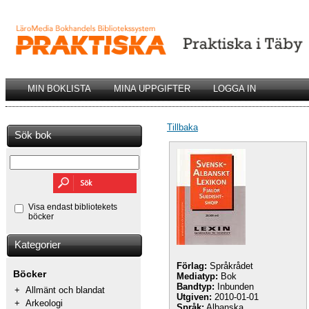
MIN BOKLISTA
MINA UPPGIFTER
LOGGA IN
Tillbaka
Sök bok
Visa endast bibliotekets
böcker
Kategorier
Förlag:
Språkrådet
Böcker
Mediatyp:
Bok
Bandtyp:
Inbunden
+
Allmänt och blandat
Utgiven:
2010-01-01
+
Arkeologi
Språk:
Albanska