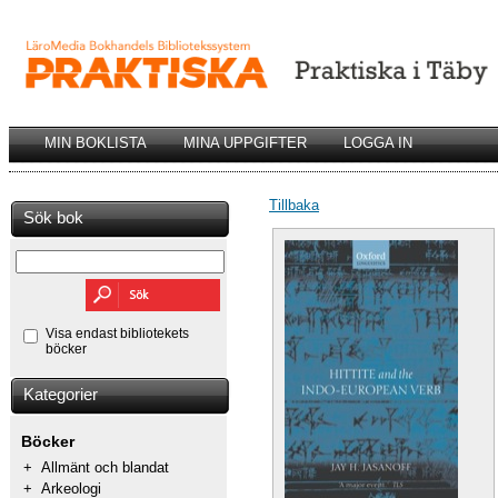
MIN BOKLISTA
MINA UPPGIFTER
LOGGA IN
Tillbaka
Sök bok
Visa endast bibliotekets
böcker
Kategorier
Böcker
+
Allmänt och blandat
+
Arkeologi