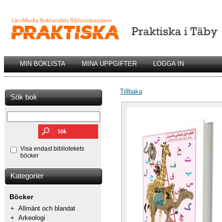
MIN BOKLISTA
MINA UPPGIFTER
LOGGA IN
Tillbaka
Sök bok
Visa endast bibliotekets
böcker
Kategorier
Böcker
+
Allmänt och blandat
+
Arkeologi