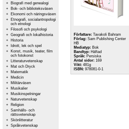
+
Biografi med genealogi
+
Bok- och biblioteksväsen
+
Ekonomi och näringsväsen
+
Etnografi, socialantropologi
och etnologi
+
Filosofi och psykologi
Författare:
Tavakoli Bahram
+
Geografi och lokalhistoria
Förlag:
Sam Publishing Center
+
Historia
HB
+
Idrott, lek och spel
Mediatyp:
Bok
+
Konst, musik, teater, film
Bandtyp:
Häftad
och fotokonst
Språk:
Persiska
Antal sidor:
169
+
Litteraturvetenskap
Vikt:
481g
+
Mat och Dryck
ISBN:
978081-0-1
+
Matematik
+
Medicin
+
Militärväsen
+
Musikalier
+
Musikinspelningar
+
Naturvetenskap
+
Religion
+
Samhälls- och
rättsvetenskap
+
Skönlitteratur
+
Språkvetenskap