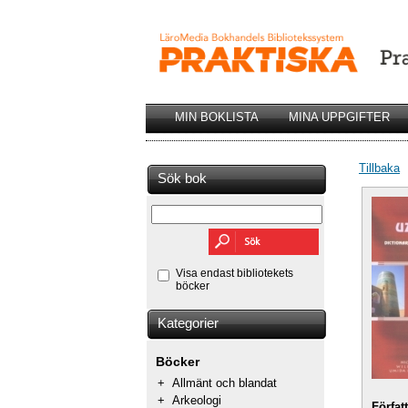
MIN BOKLISTA
MINA UPPGIFTER
Tillbaka
Sök bok
Visa endast bibliotekets
böcker
Kategorier
Böcker
+
Allmänt och blandat
+
Arkeologi
Förfat