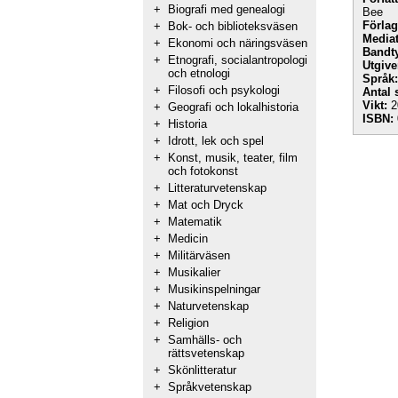
+
Biografi med genealogi
Bee
Förlag
+
Bok- och biblioteksväsen
Mediat
+
Ekonomi och näringsväsen
Bandt
+
Etnografi, socialantropologi
Utgive
och etnologi
Språk:
+
Filosofi och psykologi
Antal 
Vikt:
2
+
Geografi och lokalhistoria
ISBN:
+
Historia
+
Idrott, lek och spel
+
Konst, musik, teater, film
och fotokonst
+
Litteraturvetenskap
+
Mat och Dryck
+
Matematik
+
Medicin
+
Militärväsen
+
Musikalier
+
Musikinspelningar
+
Naturvetenskap
+
Religion
+
Samhälls- och
rättsvetenskap
+
Skönlitteratur
+
Språkvetenskap