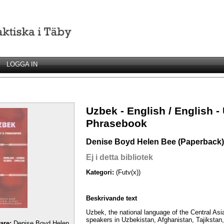
LOGGA IN
Uzbek - English / English -
Phrasebook
Denise Boyd Helen Bee (Paperback)
Ej i detta bibliotek
Kategori:
(Futv(x))
Beskrivande text
Uzbek, the national language of the Central Asi
speakers in Uzbekistan, Afghanistan, Tajikstan,
tare:
Denise Boyd Helen