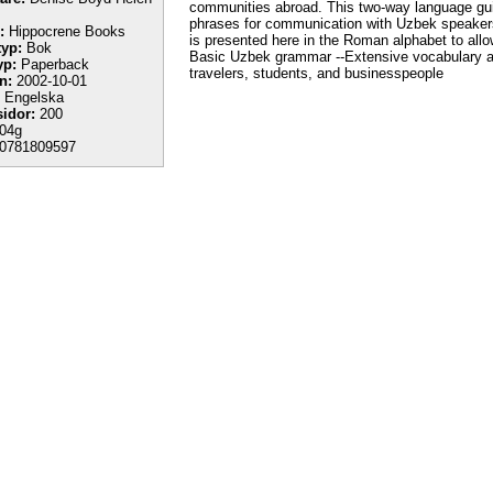
communities abroad. This two-way language gui
phrases for communication with Uzbek speakers i
:
Hippocrene Books
is presented here in the Roman alphabet to allow
yp:
Bok
Basic Uzbek grammar --Extensive vocabulary and
yp:
Paperback
travelers, students, and businesspeople
n:
2002-10-01
Engelska
sidor:
200
04g
0781809597