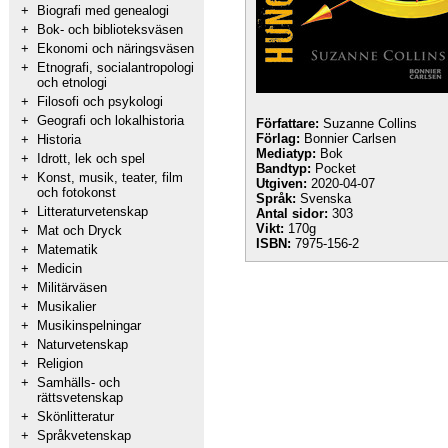
+
Biografi med genealogi
+
Bok- och biblioteksväsen
+
Ekonomi och näringsväsen
+
Etnografi, socialantropologi
och etnologi
+
Filosofi och psykologi
+
Geografi och lokalhistoria
Författare:
Suzanne Collins
Förlag:
Bonnier Carlsen
+
Historia
Mediatyp:
Bok
+
Idrott, lek och spel
Bandtyp:
Pocket
+
Konst, musik, teater, film
Utgiven:
2020-04-07
och fotokonst
Språk:
Svenska
+
Litteraturvetenskap
Antal sidor:
303
Vikt:
170g
+
Mat och Dryck
ISBN:
7975-156-2
+
Matematik
+
Medicin
+
Militärväsen
+
Musikalier
+
Musikinspelningar
+
Naturvetenskap
+
Religion
+
Samhälls- och
rättsvetenskap
+
Skönlitteratur
+
Språkvetenskap