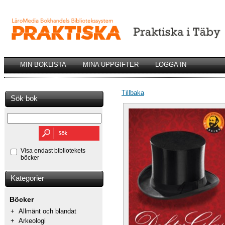
MIN BOKLISTA
MINA UPPGIFTER
LOGGA IN
Tillbaka
Sök bok
Visa endast bibliotekets
böcker
Kategorier
Böcker
+
Allmänt och blandat
+
Arkeologi