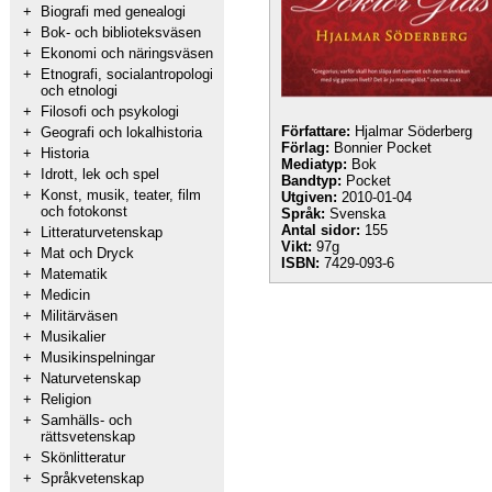
+
Biografi med genealogi
+
Bok- och biblioteksväsen
+
Ekonomi och näringsväsen
+
Etnografi, socialantropologi
och etnologi
+
Filosofi och psykologi
Författare:
Hjalmar Söderberg
+
Geografi och lokalhistoria
Förlag:
Bonnier Pocket
+
Historia
Mediatyp:
Bok
+
Idrott, lek och spel
Bandtyp:
Pocket
+
Konst, musik, teater, film
Utgiven:
2010-01-04
och fotokonst
Språk:
Svenska
Antal sidor:
155
+
Litteraturvetenskap
Vikt:
97g
+
Mat och Dryck
ISBN:
7429-093-6
+
Matematik
+
Medicin
+
Militärväsen
+
Musikalier
+
Musikinspelningar
+
Naturvetenskap
+
Religion
+
Samhälls- och
rättsvetenskap
+
Skönlitteratur
+
Språkvetenskap