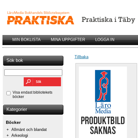
MIN BOKLISTA
MINA UPPGIFTER
LOGGA IN
Tillbaka
Sök bok
Visa endast bibliotekets
böcker
Kategorier
Böcker
+
Allmänt och blandat
+
Arkeologi