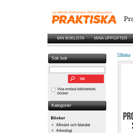
MIN BOKLISTA
MINA UPPGIFTER
Tillbaka
Sök bok
Visa endast bibliotekets
böcker
Kategorier
Böcker
+
Allmänt och blandat
+
Arkeologi