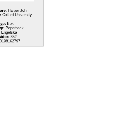
tare:
Harper John
:
Oxford University
yp:
Bok
yp:
Paperback
Engelska
sidor:
352
0198162797