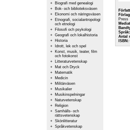
+
Biografi med genealogi
+
Bok- och biblioteksväsen
Förfat
+
Ekonomi och näringsväsen
Förlag
Press
+
Etnografi, socialantropologi
Mediat
och etnologi
Bandt
+
Filosofi och psykologi
Språk:
+
Geografi och lokalhistoria
Antal 
+
Historia
ISBN:
+
Idrott, lek och spel
+
Konst, musik, teater, film
och fotokonst
+
Litteraturvetenskap
+
Mat och Dryck
+
Matematik
+
Medicin
+
Militärväsen
+
Musikalier
+
Musikinspelningar
+
Naturvetenskap
+
Religion
+
Samhälls- och
rättsvetenskap
+
Skönlitteratur
+
Språkvetenskap