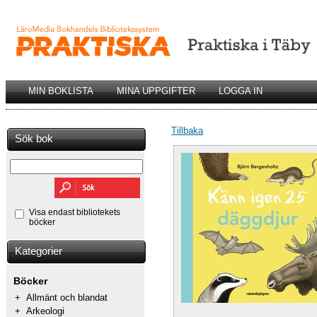
MIN BOKLISTA
MINA UPPGIFTER
LOGGA IN
Tillbaka
Sök bok
Visa endast bibliotekets
böcker
Kategorier
Böcker
+
Allmänt och blandat
+
Arkeologi