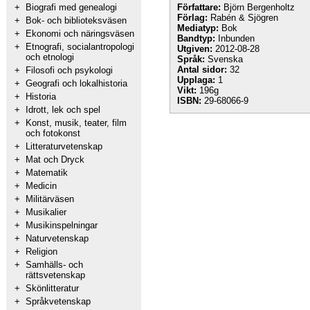
+
Biografi med genealogi
Författare:
Björn Bergenholtz
Förlag:
Rabén & Sjögren
+
Bok- och biblioteksväsen
Mediatyp:
Bok
+
Ekonomi och näringsväsen
Bandtyp:
Inbunden
+
Etnografi, socialantropologi
Utgiven:
2012-08-28
och etnologi
Språk:
Svenska
Antal sidor:
32
+
Filosofi och psykologi
Upplaga:
1
+
Geografi och lokalhistoria
Vikt:
196g
+
Historia
ISBN:
29-68066-9
+
Idrott, lek och spel
+
Konst, musik, teater, film
och fotokonst
+
Litteraturvetenskap
+
Mat och Dryck
+
Matematik
+
Medicin
+
Militärväsen
+
Musikalier
+
Musikinspelningar
+
Naturvetenskap
+
Religion
+
Samhälls- och
rättsvetenskap
+
Skönlitteratur
+
Språkvetenskap