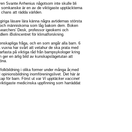
en Svante Arrhenius någotsom inte skulle bli
 somkanske är en av de viktigaste upptäckterna
 chans att rädda världen.
giriga läsare lära känna några avtidernas största
d, och människorna som låg bakom dem. Boken
searchers' Desk, professor igeokemi och
lem iBolincentret för klimatforskning.
etenskapliga fråga, och en som angår alla barn. 6
a vuxna har svårt att vetahur de ska prata med
rfasta på viktiga råd från barnpsykologer kring
h ger en ärlig bild av kunskapslägetutan att
öna.
folkbildning i olika former under många år,med
opinionsbildning inomföreningslivet. Det här är
ap för barn. Först ut var
Vi upptäcker vaccinet
 viktigaste medicinska uppfinning som harräddat