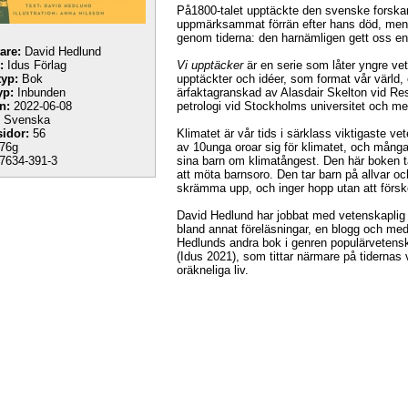
På1800-talet upptäckte den svenske forskar
uppmärksammat förrän efter hans död, men
genom tiderna: den harnämligen gett oss en
tare:
David Hedlund
:
Idus Förlag
Vi upptäcker
är en serie som låter yngre vet
yp:
Bok
upptäckter och idéer, som format vår värl
yp:
Inbunden
ärfaktagranskad av Alasdair Skelton vid Re
n:
2022-06-08
petrologi vid Stockholms universitet och med
Svenska
sidor:
56
Klimatet är vår tids i särklass viktigaste v
76g
av 10unga oroar sig för klimatet, och mång
7634-391-3
sina barn om klimatångest. Den här boken ta
att möta barnsoro. Den tar barn på allvar oc
skrämma upp, och inger hopp utan att försk
David Hedlund har jobbat med vetenskaplig 
bland annat föreläsningar, en blogg och med 
Hedlunds andra bok i genren populärvetensk
(Idus 2021), som tittar närmare på tidernas
oräkneliga liv.