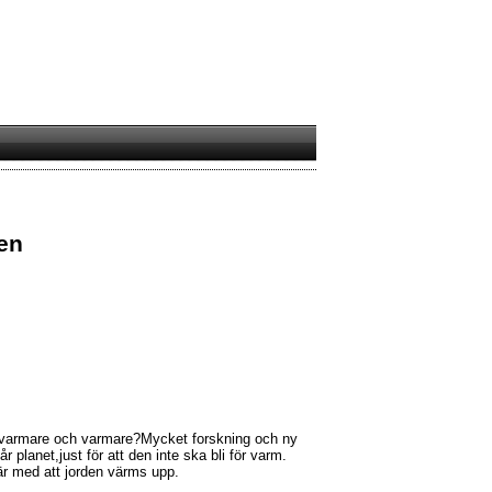
sen
ir varmare och varmare?Mycket forskning och ny
r planet,just för att den inte ska bli för varm.
här med att jorden värms upp.