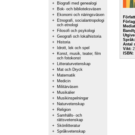
+
Biografi med genealogi
+
Bok- och biblioteksväsen
+
Ekonomi och näringsväsen
Förfat
+
Etnografi, socialantropologi
Förlag
och etnologi
Mediat
+
Filosofi och psykologi
Bandt
Utgive
+
Geografi och lokalhistoria
Språk:
+
Historia
Antal 
+
Idrott, lek och spel
Vikt:
2
ISBN:
+
Konst, musik, teater, film
och fotokonst
+
Litteraturvetenskap
+
Mat och Dryck
+
Matematik
+
Medicin
+
Militärväsen
+
Musikalier
+
Musikinspelningar
+
Naturvetenskap
+
Religion
+
Samhälls- och
rättsvetenskap
+
Skönlitteratur
+
Språkvetenskap