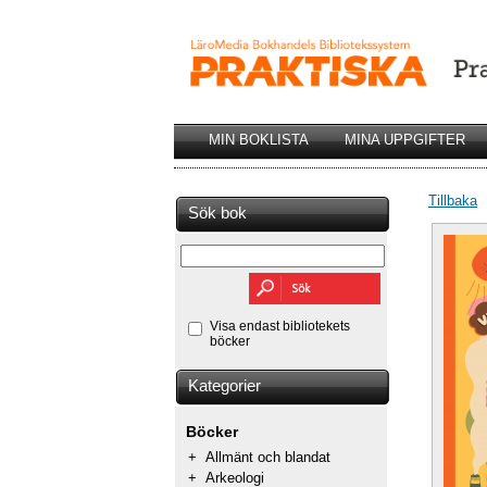
MIN BOKLISTA
MINA UPPGIFTER
Tillbaka
Sök bok
Visa endast bibliotekets
böcker
Kategorier
Böcker
+
Allmänt och blandat
+
Arkeologi