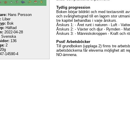
Tydlig progression
Boken börjar bildrikt och med textavsnitt a
tare:
Hans Persson
och svårighetsgrad till en lagom stor utmani
:
Liber
tre kapitel behandlas i varje årskurs.
yp:
Bok
Årskurs 1: - Året runt i naturen - Luft - Vatte
yp:
Häftad
Årskurs 2: - Växter och djur - Rymden - Ma
n:
2022-04-28
Årskurs 3: - Människokroppen - Kraft och r
Svenska
sidor:
136
Psst! Arbetsböcker
ga:
2
Till grundboken (upplaga 2) finns tre arbetsb
20g
arbetsböckerna får eleverna möjlighet att re
47-14590-4
NO-ämnena.