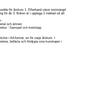
vsedda för årskurs 1. Efterhand växer textmängd
ng för åk 3. Boken är i upplaga 2 indelad så att
n
terial och ämnen
örelse - Samspel och kretslopp
öcker i A4-format, en för varje årskurs. I
petera, befästa och fördjupa sina kunskaper i