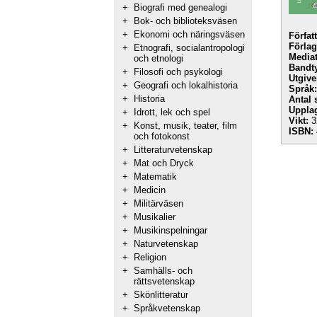
+
Biografi med genealogi
+
Bok- och biblioteksväsen
+
Ekonomi och näringsväsen
Förfat
Förlag
+
Etnografi, socialantropologi
Mediat
och etnologi
Bandt
+
Filosofi och psykologi
Utgive
+
Geografi och lokalhistoria
Språk:
+
Historia
Antal 
Uppla
+
Idrott, lek och spel
Vikt:
3
+
Konst, musik, teater, film
ISBN:
och fotokonst
+
Litteraturvetenskap
+
Mat och Dryck
+
Matematik
+
Medicin
+
Militärväsen
+
Musikalier
+
Musikinspelningar
+
Naturvetenskap
+
Religion
+
Samhälls- och
rättsvetenskap
+
Skönlitteratur
+
Språkvetenskap