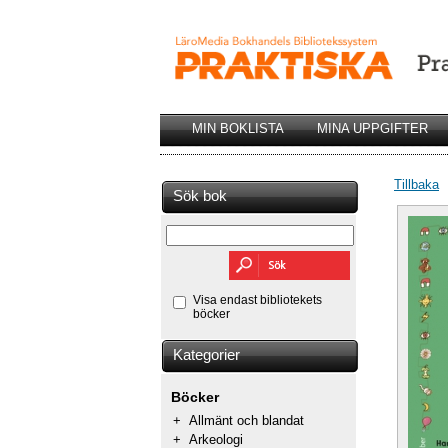
MIN BOKLISTA
MINA UPPGIFTER
Tillbaka
Sök bok
Visa endast bibliotekets
böcker
Kategorier
Böcker
+
Allmänt och blandat
+
Arkeologi