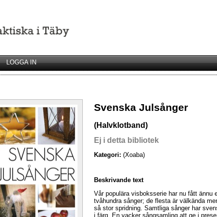
LOGGA IN
Svenska Julsånger
(Halvklotband)
Ej i detta bibliotek
Kategori:
(Xoaba)
Beskrivande text
Vår populära visboksserie har nu fått ännu e
tvåhundra sånger; de flesta är välkända men
så stor spridning. Samtliga sånger har sven
i färg. En vacker sångsamling att ge i present 