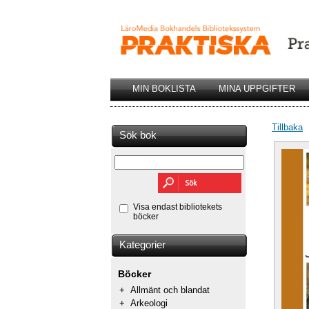
MIN BOKLISTA
MINA UPPGIFTER
Tillbaka
Sök bok
Visa endast bibliotekets
böcker
Kategorier
Böcker
+
Allmänt och blandat
+
Arkeologi