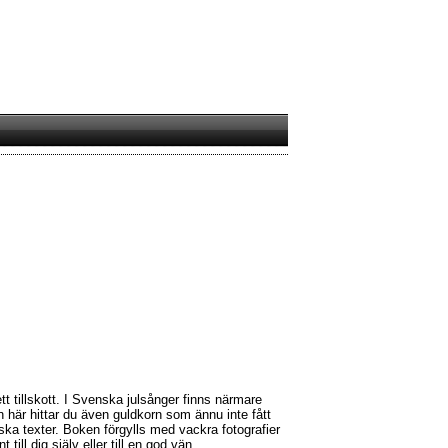
tt tillskott. I Svenska julsånger finns närmare
 här hittar du även guldkorn som ännu inte fått
ska texter. Boken förgylls med vackra fotografier
till dig själv eller till en god vän.