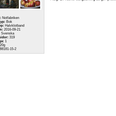
:
Notfabriken
yp:
Bok
yp:
Halvklotband
n:
2016-09-21
Svenska
sidor:
319
ga:
1
20g
88181-15-2