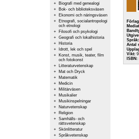
+
Biografi med genealogi
+
Bok- och biblioteksväsen
+
Ekonomi och näringsväsen
+
Etnografi, socialantropologi
Förlag
och etnologi
Mediat
Bandt
+
Filosofi och psykologi
Utgive
+
Geografi och lokalhistoria
Språk:
+
Historia
Antal 
+
Idrott, lek och spel
Uppla
Vikt:
9
+
Konst, musik, teater, film
ISBN:
och fotokonst
+
Litteraturvetenskap
+
Mat och Dryck
+
Matematik
+
Medicin
+
Militärväsen
+
Musikalier
+
Musikinspelningar
+
Naturvetenskap
+
Religion
+
Samhälls- och
rättsvetenskap
+
Skönlitteratur
+
Språkvetenskap