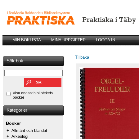
MIN BOKLISTA
MINA UPPGIFTER
LOGGA IN
Tillbaka
Sök bok
Visa endast bibliotekets
böcker
Kategorier
Böcker
+
Allmänt och blandat
+
Arkeologi