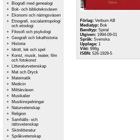
+
Biografi med genealogi
+
Bok- och biblioteksväsen
+
Ekonomi och näringsväsen
Förlag:
Verbum AB
+
Etnografi, socialantropologi
Mediatyp:
Bok
och etnologi
Bandtyp:
Spiral
+
Filosofi och psykologi
Utgiven:
1994-09-01
+
Geografi och lokalhistoria
Språk:
Svenska
+
Historia
Upplaga:
1
Vikt:
998g
+
Idrott, lek och spel
ISBN:
526-1928-5
+
Konst, musik, teater, film
och fotokonst
+
Litteraturvetenskap
+
Mat och Dryck
+
Matematik
+
Medicin
+
Militärväsen
+
Musikalier
+
Musikinspelningar
+
Naturvetenskap
+
Religion
+
Samhälls- och
rättsvetenskap
+
Skönlitteratur
+
Språkvetenskap