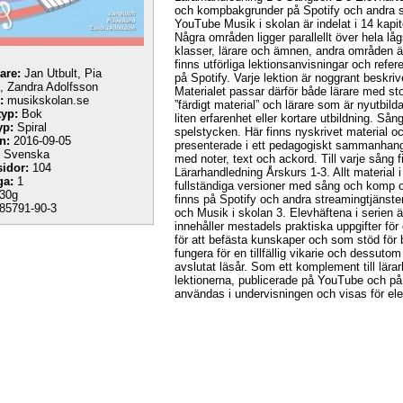
och kompbakgrunder på Spotify och andra s
YouTube Musik i skolan är indelat i 14 kapite
Några områden ligger parallellt över hela låg
klasser, lärare och ämnen, andra områden ä
finns utförliga lektionsanvisningar och ref
tare:
Jan Utbult, Pia
på Spotify. Varje lektion är noggrant besk
, Zandra Adolfsson
Materialet passar därför både lärare med sto
:
musikskolan.se
”färdigt material” och lärare som är nyutbil
yp:
Bok
liten erfarenhet eller kortare utbildning. S
yp:
Spiral
spelstycken. Här finns nyskrivet material oc
n:
2016-09-05
presenterade i ett pedagogiskt sammanhang
Svenska
med noter, text och ackord. Till varje sång f
sidor:
104
Lärarhandledning Årskurs 1-3. Allt material 
ga:
1
fullständiga versioner med sång och komp
30g
finns på Spotify och andra streamingtjänster
85791-90-3
och Musik i skolan 3. Elevhäftena i serien 
innehåller mestadels praktiska uppgifter för
för att befästa kunskaper och som stöd för 
fungera för en tillfällig vikarie och dessuto
avslutat läsår. Som ett komplement till lära
lektionerna, publicerade på YouTube och p
användas i undervisningen och visas för el