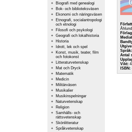
+
Biografi med genealogi
+
Bok- och biblioteksväsen
+
Ekonomi och näringsväsen
+
Etnografi, socialantropologi
Förfat
och etnologi
Åhlund
+
Filosofi och psykologi
Förlag
+
Geografi och lokalhistoria
Mediat
+
Historia
Bandt
Utgive
+
Idrott, lek och spel
Språk:
+
Konst, musik, teater, film
Antal 
och fotokonst
Uppla
+
Litteraturvetenskap
Vikt:
4
+
Mat och Dryck
ISBN:
+
Matematik
+
Medicin
+
Militärväsen
+
Musikalier
+
Musikinspelningar
+
Naturvetenskap
+
Religion
+
Samhälls- och
rättsvetenskap
+
Skönlitteratur
+
Språkvetenskap