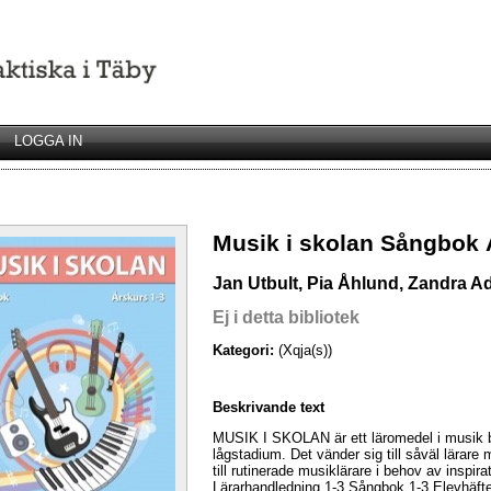
LOGGA IN
Musik i skolan Sångbok 
Jan Utbult, Pia Åhlund, Zandra Ad
Ej i detta bibliotek
Kategori:
(Xqja(s))
Beskrivande text
MUSIK I SKOLAN är ett läromedel i musik ba
lågstadium. Det vänder sig till såväl lärare
till rutinerade musiklärare i behov av inspira
Lärarhandledning 1-3 Sångbok 1-3 Elevhäft