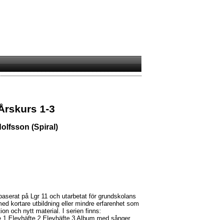
Årskurs 1-3
olfsson (Spiral)
serat på Lgr 11 och utarbetat för grundskolans
 med kortare utbildning eller mindre erfarenhet som
tion och nytt material. I serien finns:
e 1 Elevhäfte 2 Elevhäfte 3 Album med sånger