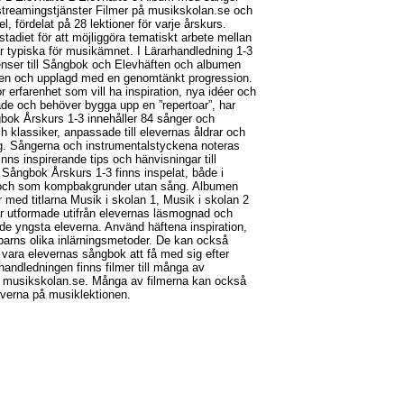
treamingstjänster Filmer på musikskolan.se och
l, fördelat på 28 lektioner för varje årskurs.
stadiet för att möjliggöra tematiskt arbete mellan
r typiska för musikämnet. I Lärarhandledning 1-3
erenser till Sångbok och Elevhäften och albumen
riven och upplagd med en genomtänkt progression.
r erfarenhet som vill ha inspiration, nya idéer och
dade och behöver bygga upp en ”repertoar”, har
ångbok Årskurs 1-3 innehåller 84 sånger och
h klassiker, anpassade till elevernas åldrar och
. Sångerna och instrumentalstyckena noteras
inns inspirerande tips och hänvisningar till
i Sångbok Årskurs 1-3 finns inspelat, både i
 och som kompbakgrunder utan sång. Albumen
 med titlarna Musik i skolan 1, Musik i skolan 2
är utformade utifrån elevernas läsmognad och
 de yngsta eleverna. Använd häftena inspiration,
barns olika inlärningsmetoder. De kan också
m vara elevernas sångbok att få med sig efter
rhandledningen finns filmer till många av
å musikskolan.se. Många av filmerna kan också
everna på musiklektionen.