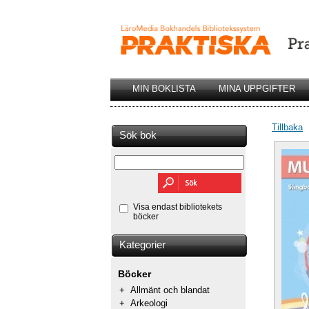
MIN BOKLISTA
MINA UPPGIFTER
Tillbaka
Sök bok
Visa endast bibliotekets
böcker
Kategorier
Böcker
+
Allmänt och blandat
+
Arkeologi