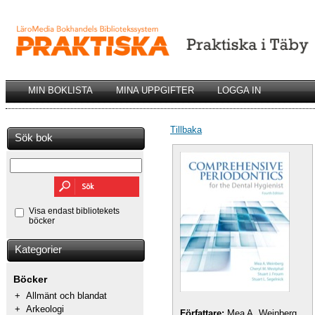
MIN BOKLISTA
MINA UPPGIFTER
LOGGA IN
Tillbaka
Sök bok
Visa endast bibliotekets
böcker
Kategorier
Böcker
+
Allmänt och blandat
+
Arkeologi
Författare:
Mea A. Weinberg,