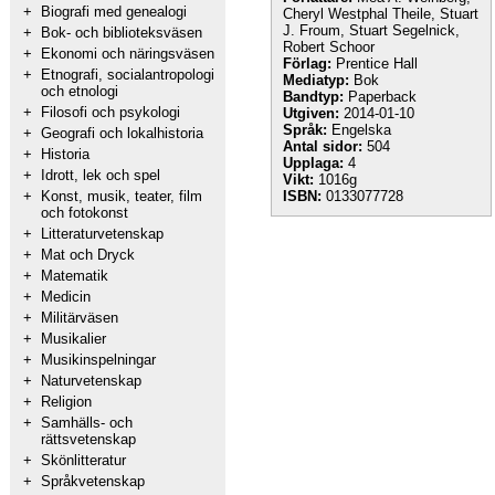
+
Biografi med genealogi
Cheryl Westphal Theile, Stuart
J. Froum, Stuart Segelnick,
+
Bok- och biblioteksväsen
Robert Schoor
+
Ekonomi och näringsväsen
Förlag:
Prentice Hall
+
Etnografi, socialantropologi
Mediatyp:
Bok
och etnologi
Bandtyp:
Paperback
+
Filosofi och psykologi
Utgiven:
2014-01-10
Språk:
Engelska
+
Geografi och lokalhistoria
Antal sidor:
504
+
Historia
Upplaga:
4
+
Idrott, lek och spel
Vikt:
1016g
+
Konst, musik, teater, film
ISBN:
0133077728
och fotokonst
+
Litteraturvetenskap
+
Mat och Dryck
+
Matematik
+
Medicin
+
Militärväsen
+
Musikalier
+
Musikinspelningar
+
Naturvetenskap
+
Religion
+
Samhälls- och
rättsvetenskap
+
Skönlitteratur
+
Språkvetenskap