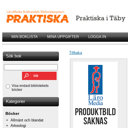
MIN BOKLISTA
MINA UPPGIFTER
LOGGA IN
Tillbaka
Sök bok
Visa endast bibliotekets
böcker
Kategorier
Böcker
+
Allmänt och blandat
+
Arkeologi