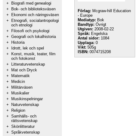
+
Biografi med genealogi
+
Bok- och biblioteksväsen
Förlag:
Mcgraw-hill Education
+
Ekonomi och näringsväsen
- Europe
Mediatyp:
Bok
+
Etnografi, socialantropologi
Bandtyp:
Övrigt
och etnologi
Utgiven:
2008-02-22
+
Filosofi och psykologi
Språk:
Engelska
+
Geografi och lokalhistoria
Antal sidor:
1084
+
Historia
Upplaga:
0
Vikt:
505g
+
Idrott, lek och spel
ISBN:
0074715208
+
Konst, musik, teater, film
och fotokonst
+
Litteraturvetenskap
+
Mat och Dryck
+
Matematik
+
Medicin
+
Militärväsen
+
Musikalier
+
Musikinspelningar
+
Naturvetenskap
+
Religion
+
Samhälls- och
rättsvetenskap
+
Skönlitteratur
+
Språkvetenskap