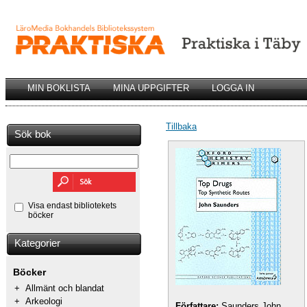
MIN BOKLISTA
MINA UPPGIFTER
LOGGA IN
Tillbaka
Sök bok
Visa endast bibliotekets
böcker
Kategorier
Böcker
+
Allmänt och blandat
+
Arkeologi
Författare:
Saunders John