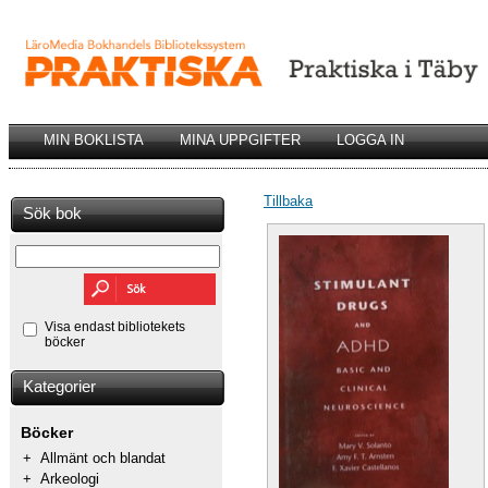
MIN BOKLISTA
MINA UPPGIFTER
LOGGA IN
Tillbaka
Sök bok
Visa endast bibliotekets
böcker
Kategorier
Böcker
+
Allmänt och blandat
+
Arkeologi