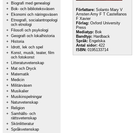
+
Biografi med genealogi
+
Bok- och biblioteksväsen
Författare:
Solanto Mary V
Arnsten Amy F T Castellanos
+
Ekonomi och näringsväsen
F Xavier
+
Etnografi, socialantropologi
Förlag:
Oxford University
och etnologi
Press
+
Filosofi och psykologi
Mediatyp:
Bok
+
Geografi och lokalhistoria
Bandtyp:
Hardback
Språk:
Engelska
+
Historia
Antal sidor:
422
+
Idrott, lek och spel
ISBN:
0195133714
+
Konst, musik, teater, film
och fotokonst
+
Litteraturvetenskap
+
Mat och Dryck
+
Matematik
+
Medicin
+
Militärväsen
+
Musikalier
+
Musikinspelningar
+
Naturvetenskap
+
Religion
+
Samhälls- och
rättsvetenskap
+
Skönlitteratur
+
Språkvetenskap