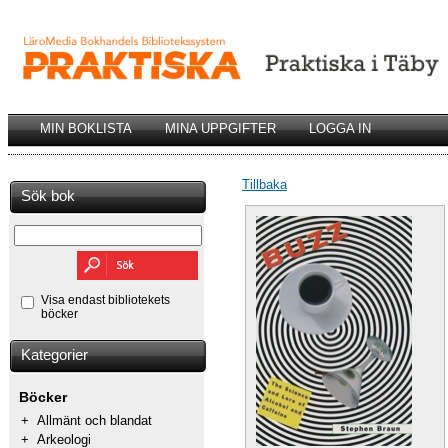
MIN BOKLISTA
MINA UPPGIFTER
LOGGA IN
Tillbaka
Sök bok
Visa endast bibliotekets
böcker
Kategorier
Böcker
+
Allmänt och blandat
+
Arkeologi