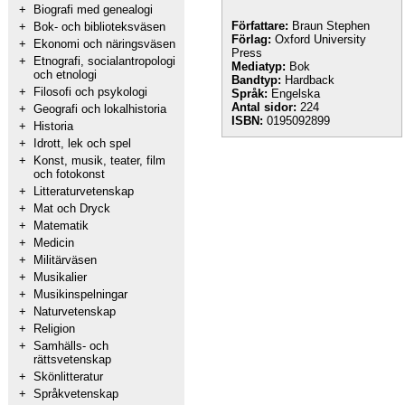
+
Biografi med genealogi
Författare:
Braun Stephen
+
Bok- och biblioteksväsen
Förlag:
Oxford University
+
Ekonomi och näringsväsen
Press
+
Etnografi, socialantropologi
Mediatyp:
Bok
och etnologi
Bandtyp:
Hardback
+
Filosofi och psykologi
Språk:
Engelska
Antal sidor:
224
+
Geografi och lokalhistoria
ISBN:
0195092899
+
Historia
+
Idrott, lek och spel
+
Konst, musik, teater, film
och fotokonst
+
Litteraturvetenskap
+
Mat och Dryck
+
Matematik
+
Medicin
+
Militärväsen
+
Musikalier
+
Musikinspelningar
+
Naturvetenskap
+
Religion
+
Samhälls- och
rättsvetenskap
+
Skönlitteratur
+
Språkvetenskap