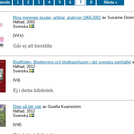
ående
1
2
3
4
5
6
7
8
Nästa »
Mina meningar essäer, artiklar, analyser 1969-2002
av Suzanne Oste
Häftad, 2002
Svenska
(Vd:k)
Går ej att beställa
Blodflöden. Blodgivning och blodtransfusion i det svenska samhället
a
Häftad, 2012
Svenska
(Vd)
Ej i detta bibliotek
Örter på lätt sätt
av Gunilla Kvarnström
Häftad, 2012
Svenska
(Vdf)