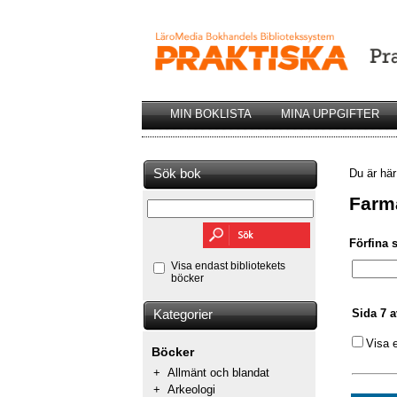
MIN BOKLISTA
MINA UPPGIFTER
Sök bok
Du är hä
Farm
Förfina 
Visa endast bibliotekets
böcker
Sida 7 a
Kategorier
Visa 
Böcker
+
Allmänt och blandat
+
Arkeologi