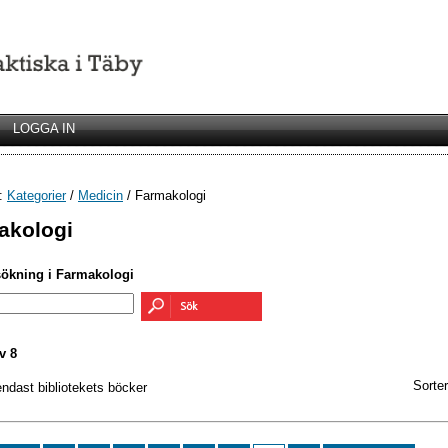
LOGGA IN
r:
Kategorier
/
Medicin
/ Farmakologi
akologi
sökning i Farmakologi
v 8
Sorter
endast bibliotekets böcker