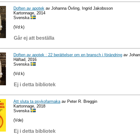
Doften av apotek
av Johanna Övling, Ingrid Jakobsson
Kartonnage, 2014
Svenska
(Vd:k)
Går ej att beställa
Doften av apotek : 22 berättelser om en bransch i förändring
av Johan
Häftad, 2016
Svenska
(Vd:k)
Ej i detta bibliotek
Att sluta ta psykofarmaka
av Peter R. Breggin
Kartonnage, 2018
Svenska
(Vde)
Ej i detta bibliotek