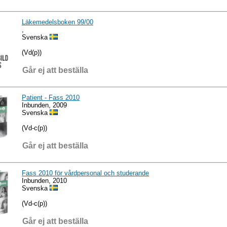
Läkemedelsboken 99/00
,
Svenska
(Vd(p))
Går ej att beställa
Patient - Fass 2010
Inbunden, 2009
Svenska
(Vd-c(p))
Går ej att beställa
Fass 2010 för vårdpersonal och studerande
Inbunden, 2010
Svenska
(Vd-c(p))
Går ej att beställa