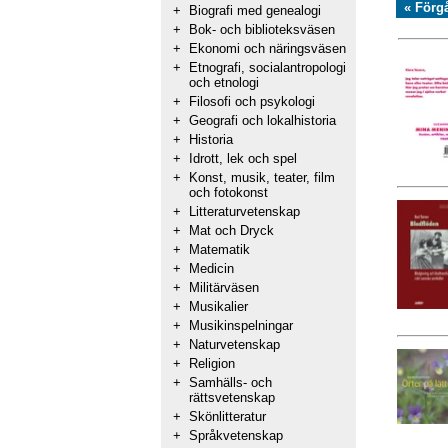
« Förg
+
Biografi med genealogi
+
Bok- och biblioteksväsen
+
Ekonomi och näringsväsen
+
Etnografi, socialantropologi
och etnologi
+
Filosofi och psykologi
+
Geografi och lokalhistoria
+
Historia
+
Idrott, lek och spel
+
Konst, musik, teater, film
och fotokonst
+
Litteraturvetenskap
+
Mat och Dryck
+
Matematik
+
Medicin
+
Militärväsen
+
Musikalier
+
Musikinspelningar
+
Naturvetenskap
+
Religion
+
Samhälls- och
rättsvetenskap
+
Skönlitteratur
+
Språkvetenskap