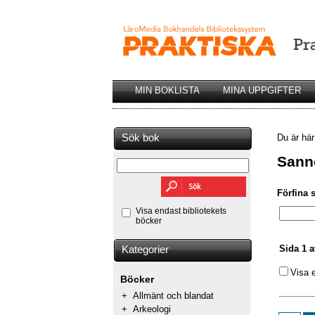
MIN BOKLISTA
MINA UPPGIFTER
Sök bok
Du är hä
Sanno
Förfina 
Visa endast bibliotekets
böcker
Sida 1 a
Kategorier
Visa 
Böcker
+
Allmänt och blandat
+
Arkeologi