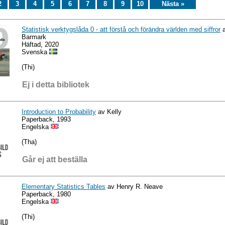
2
3
4
5
6
7
8
9
10
Nästa »
Statistisk verktygslåda 0 - att förstå och förändra världen med siffror
a
Barmark
Häftad, 2020
Svenska
(Thi)
Ej i detta bibliotek
Introduction to Probability
av Kelly
Paperback, 1993
Engelska
(Tha)
Går ej att beställa
Elementary Statistics Tables
av Henry R. Neave
Paperback, 1980
Engelska
(Thi)