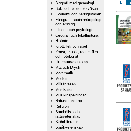
1
+
Biografi med genealogi
+
Bok- och biblioteksväsen
+
Ekonomi och näringsväsen
+
Etnografi, socialantropologi
och etnologi
+
Filosofi och psykologi
+
Geografi och lokalhistoria
+
Historia
+
Idrott, lek och spel
+
Konst, musik, teater, film
och fotokonst
+
Litteraturvetenskap
+
Mat och Dryck
+
Matematik
+
Medicin
+
Militärväsen
+
Musikalier
+
Musikinspelningar
+
Naturvetenskap
+
Religion
+
Samhälls- och
rättsvetenskap
+
Skönlitteratur
+
Språkvetenskap