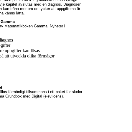
rje kapitel avslutas med en diagnos. Diagnosen
en kan träna mer om de tycker att uppgifterna är
na känns lätta.
en Gamma
 av Matematikboken Gamma. Nyheter i
rdiagnos
gifter
rare uppgifter kan lösas
 på att utveckla olika förmågor
et
las förmånligt tillsammans i ett paket för skolor.
 Grundbok med Digital (elevlicens).