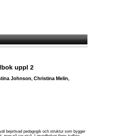
bok uppl 2
tina Johnson, Christina Melin,
väl beprövad pedagogik och struktur som bygger
t, men på sin nivå. I grundboken finns tydliga