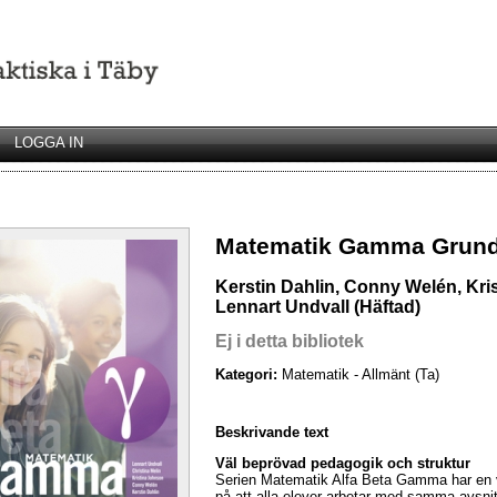
LOGGA IN
Matematik Gamma Grund
Kerstin Dahlin, Conny Welén, Kris
Lennart Undvall (Häftad)
Ej i detta bibliotek
Kategori:
Matematik - Allmänt (Ta)
Beskrivande text
Väl beprövad pedagogik och struktur
Serien Matematik Alfa Beta Gamma har en 
på att alla elever arbetar med samma avsnit