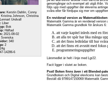
genomgångar och exempel att utgå ifrån. Va
följs upp med uppgifter där eleverna anting
svåra eller får fördjupa sig mer om uppgifter
tare:
Kerstin Dahlin, Conny
 Kristina Johnson, Christina
En reviderad version av Matematikbok
 Lennart Undvall
Matematik Gamma är en reviderad version
:
Liber
Matematik Gamma grundbok för årskurs 6:
yp:
Bok
yp:
Häftad
att varje kapitel inleds med en fö
n:
2021-08-02
att alla tre spår har lika många upp
Svenska
att det finns ledtrådar till hur svå
sidor:
340
ga:
2
att det finns ett avsnitt med fokus
24g
programmeringsuppgifter
47-14286-6
Läromedlet är helt i linje med Lgr22.
Facit ligger i slutet av boken.
Psst! Boken finns även i ett Blended-pak
Grundboken och Digital elevlicens kan bestäl
Beställ då 9789147150069 Matematik Gamma