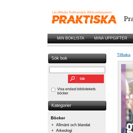
MIN BOKLISTA
MINA UPPGIFTER
Tillbaka
Sök bok
Visa endast bibliotekets
böcker
Kategorier
Böcker
+
Allmänt och blandat
+
Arkeologi