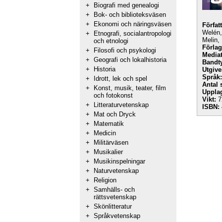
+
Biografi med genealogi
+
Bok- och biblioteksväsen
+
Ekonomi och näringsväsen
Förfat
Welén,
+
Etnografi, socialantropologi
Melin,
och etnologi
Förlag
+
Filosofi och psykologi
Mediat
+
Geografi och lokalhistoria
Bandt
+
Historia
Utgive
Språk:
+
Idrott, lek och spel
Antal 
+
Konst, musik, teater, film
Uppla
och fotokonst
Vikt:
7
+
Litteraturvetenskap
ISBN:
+
Mat och Dryck
+
Matematik
+
Medicin
+
Militärväsen
+
Musikalier
+
Musikinspelningar
+
Naturvetenskap
+
Religion
+
Samhälls- och
rättsvetenskap
+
Skönlitteratur
+
Språkvetenskap