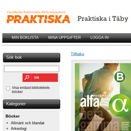
MIN BOKLISTA
MINA UPPGIFTER
LOGGA IN
Tillbaka
Sök bok
Visa endast bibliotekets
böcker
Kategorier
Böcker
+
Allmänt och blandat
+
Arkeologi