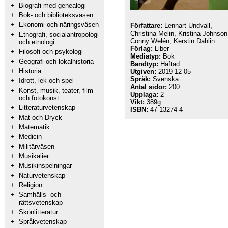
+
Biografi med genealogi
+
Bok- och biblioteksväsen
+
Ekonomi och näringsväsen
Författare:
Lennart Undvall,
Christina Melin, Kristina Johnson
+
Etnografi, socialantropologi
Conny Welén, Kerstin Dahlin
och etnologi
Förlag:
Liber
+
Filosofi och psykologi
Mediatyp:
Bok
+
Geografi och lokalhistoria
Bandtyp:
Häftad
+
Historia
Utgiven:
2019-12-05
Språk:
Svenska
+
Idrott, lek och spel
Antal sidor:
200
+
Konst, musik, teater, film
Upplaga:
2
och fotokonst
Vikt:
389g
+
Litteraturvetenskap
ISBN:
47-13274-4
+
Mat och Dryck
+
Matematik
+
Medicin
+
Militärväsen
+
Musikalier
+
Musikinspelningar
+
Naturvetenskap
+
Religion
+
Samhälls- och
rättsvetenskap
+
Skönlitteratur
+
Språkvetenskap