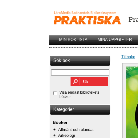
MIN BOKLISTA
MINA UPPGIFTER
Tillbaka
Sök bok
Visa endast bibliotekets
böcker
Kategorier
Böcker
+
Allmänt och blandat
+
Arkeologi