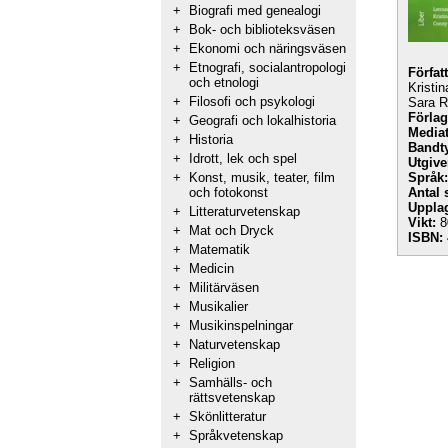
+
Biografi med genealogi
+
Bok- och biblioteksväsen
+
Ekonomi och näringsväsen
+
Etnografi, socialantropologi
Förfat
och etnologi
Kristi
+
Filosofi och psykologi
Sara R
Förlag
+
Geografi och lokalhistoria
Mediat
+
Historia
Bandt
+
Idrott, lek och spel
Utgive
+
Konst, musik, teater, film
Språk:
och fotokonst
Antal 
Uppla
+
Litteraturvetenskap
Vikt:
8
+
Mat och Dryck
ISBN:
+
Matematik
+
Medicin
+
Militärväsen
+
Musikalier
+
Musikinspelningar
+
Naturvetenskap
+
Religion
+
Samhälls- och
rättsvetenskap
+
Skönlitteratur
+
Språkvetenskap