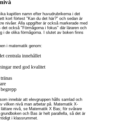
 nivå
ika kapitlen namn efter huvudrubrikerna i det
 ett kort förtest "Kan du det här?" och sedan är
 tre nivåer. Alla uppgifter är också markerade med
ns det också "Förmågorna i fokus" där läraren och
ig i de olika förmågorna. I slutet av boken finns
anen i matematik genom:
t centrala innehållet
ningar med god kvalitet
tränas
are
a begrepp
om innebär att elevgruppen hålls samlad och
av vilken nivå man arbetar på. Matematik X-
 lättare nivå, se Matematik X Bas; för svårare
grundboken och Bas är helt parallella, så det är
tidigt i klassrummet.