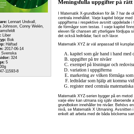
Meningsfulla uppgifter på rätt
I Matematik X-grundboken för åk 7 har de ol
centrala innehållet. Varje kapitel börjar med
tare:
Lennart Undvall,
uppgifterna i respektive avsnitt uppdelade i
na Johnson, Conny Welén,
de förmågor som testas. I varje kapitel fin
amsfeldt
eleven får chansen att ytterligare fördjupa s
:
Liber
det också ledtrådar, facit och läxor.
yp:
Bok
Matematik XYZ är väl anpassad till kurspl
yp:
Häftad
n:
2017-06-14
Svenska
kapitel som går hand i hand med de
sidor:
324
uppgifter på tre nivåer
ga:
5
exempel på lösningar och redovis
00g
variation i uppgifterna
47-11593-8
markering av vilken förmåga som 
ledtrådar som hjälp att komma vid
register med centrala matematisk
Matematik XYZ-serien bygger på en metod s
varje elev kan utmana sig själv oberoende 
grundboken innehåller tre nivåer. Behövs en
nivå, se Matematik X Utmaning. Avsnitten i 
enkelt att arbeta med de båda böckerna sam