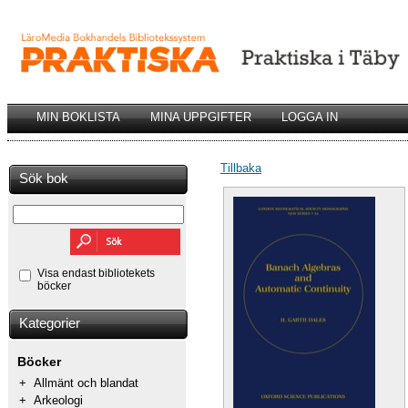
MIN BOKLISTA
MINA UPPGIFTER
LOGGA IN
Tillbaka
Sök bok
Visa endast bibliotekets
böcker
Kategorier
Böcker
+
Allmänt och blandat
+
Arkeologi