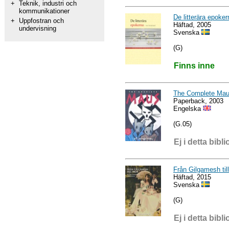
+
Teknik, industri och
kommunikationer
De litterära epoker
+
Uppfostran och
Häftad, 2005
undervisning
Svenska
(G)
Finns inne
The Complete Ma
Paperback, 2003
Engelska
(G.05)
Ej i detta bibli
Från Gilgamesh till
Häftad, 2015
Svenska
(G)
Ej i detta bibli