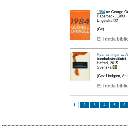
1984
av George Or
Paperback, 1983
Engelska
(Ge)
Ej i detta bibli
Nya läsningar av A
barnboksinstitutet
Häftad, 2015
Svenska
(Gcz Lindgren, Astr
Ej i detta bibli
1
2
3
4
5
6