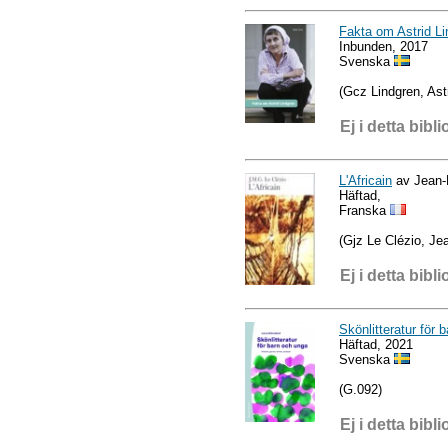
Fakta om Astrid Li
Inbunden, 2017
Svenska
(Gcz Lindgren, Astr
Ej i detta bibli
L'Africain
av Jean-
Häftad,
Franska
(Gjz Le Clézio, Je
Ej i detta bibli
Skönlitteratur för 
Häftad, 2021
Svenska
(G.092)
Ej i detta bibli