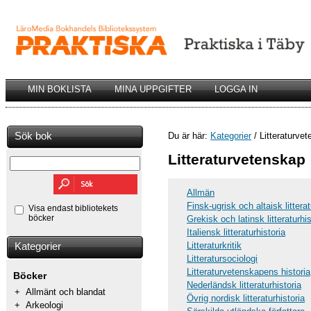
MIN BOKLISTA
MINA UPPGIFTER
LOGGA IN
Sök bok
Du är här:
Kategorier
/ Litteraturve
Litteraturvetenskap
Allmän
Finsk-ugrisk och altaisk litterat
Visa endast bibliotekets
böcker
Grekisk och latinsk litteraturhis
Italiensk litteraturhistoria
Litteraturkritik
Kategorier
Litteratursociologi
Litteraturvetenskapens historia
Böcker
Nederländsk litteraturhistoria
+
Allmänt och blandat
Övrig nordisk litteraturhistoria
+
Arkeologi