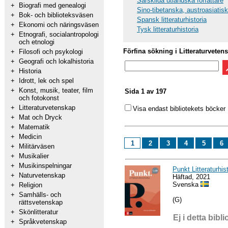
Särskilda utländska författare
+
Biografi med genealogi
Sino-tibetanska, austroasiatis
+
Bok- och biblioteksväsen
Spansk litteraturhistoria
+
Ekonomi och näringsväsen
Tysk litteraturhistoria
+
Etnografi, socialantropologi
och etnologi
Förfina sökning i Litteraturveten
+
Filosofi och psykologi
+
Geografi och lokalhistoria
+
Historia
+
Idrott, lek och spel
+
Konst, musik, teater, film
Sida 1 av 197
och fotokonst
+
Litteraturvetenskap
Visa endast bibliotekets böcker
+
Mat och Dryck
+
Matematik
+
Medicin
1
2
3
4
5
6
+
Militärväsen
+
Musikalier
+
Musikinspelningar
Punkt Litteraturhis
+
Naturvetenskap
Häftad, 2021
Svenska
+
Religion
+
Samhälls- och
(G)
rättsvetenskap
+
Skönlitteratur
Ej i detta bibli
+
Språkvetenskap