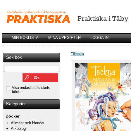
MIN BOKLISTA
MINA UPPGIFTER
LOGGA IN
Tillbaka
Sök bok
Visa endast bibliotekets
böcker
Kategorier
Böcker
+
Allmänt och blandat
+
Arkeologi