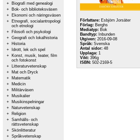
+
Biografi med genealogi
+
Bok- och biblioteksväsen
+
Ekonomi och näringsväsen
Författare:
Esbjörn Jorsäter
+
Etnografi, socialantropologi
Förlag:
Berghs
och etnologi
Mediatyp:
Bok
+
Filosofi och psykologi
Bandtyp:
Inbunden
+
Geografi och lokalhistoria
Utgiven:
2016-09-08
+
Historia
Språk:
Svenska
Antal sidor:
48
+
Idrott, lek och spel
Upplaga:
1
+
Konst, musik, teater, film
Vikt:
396g
och fotokonst
ISBN:
502-2169-5
+
Litteraturvetenskap
+
Mat och Dryck
+
Matematik
+
Medicin
+
Militärväsen
+
Musikalier
+
Musikinspelningar
+
Naturvetenskap
+
Religion
+
Samhälls- och
rättsvetenskap
+
Skönlitteratur
+
Språkvetenskap