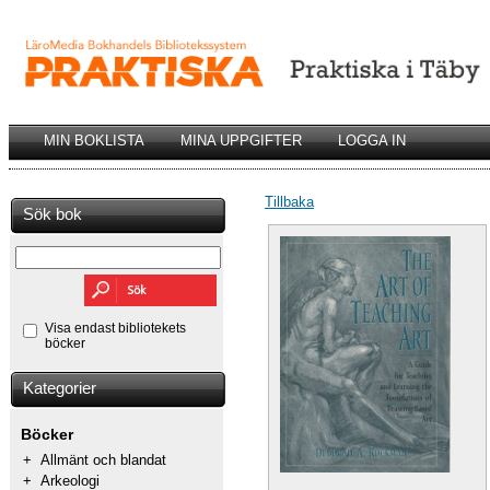
MIN BOKLISTA
MINA UPPGIFTER
LOGGA IN
Tillbaka
Sök bok
Visa endast bibliotekets
böcker
Kategorier
Böcker
+
Allmänt och blandat
+
Arkeologi